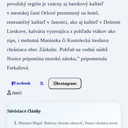
považský región je vzácny aj barokový kaštieľ
v mestskej časti Orlové premenený na hotel,
renesančný kaštieľ v Jasenici, ako aj kaštieľ v Dolnom
Lieskove, kalvária vyzerajúca z pohľadu vtákov ako
zips, i mohutná Manínska či Kostolecká tiesňava
chrániaca obec Záskalie. Pohľad na vodnú nádrž
Nosice pripomína morskú zátoku,” pripomenula
Farkašová.
Instagram
Facebook
(tasr)
Súvisiace články
Minister Migaľ: Bukózu chceme obnoviť, Vranov dostáva novú