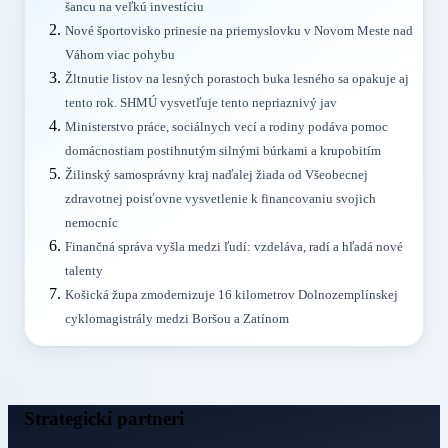
šancu na veľkú investíciu
Nové športovisko prinesie na priemyslovku v Novom Meste nad
Váhom viac pohybu
Žltnutie listov na lesných porastoch buka lesného sa opakuje aj
tento rok. SHMÚ vysvetľuje tento nepriaznivý jav
Ministerstvo práce, sociálnych vecí a rodiny podáva pomoc
domácnostiam postihnutým silnými búrkami a krupobitím
Žilinský samosprávny kraj naďalej žiada od Všeobecnej
zdravotnej poisťovne vysvetlenie k financovaniu svojich
nemocníc
Finančná správa vyšla medzi ľudí: vzdeláva, radí a hľadá nové
talenty
Košická župa zmodernizuje 16 kilometrov Dolnozemplínskej
cyklomagistrály medzi Boršou a Zatínom
Strategickí partneri