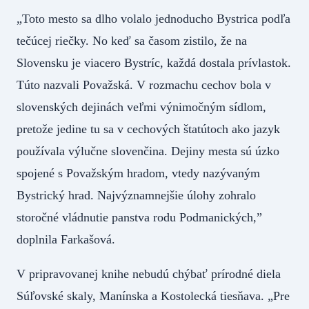
„Toto mesto sa dlho volalo jednoducho Bystrica podľa
tečúcej riečky. No keď sa časom zistilo, že na
Slovensku je viacero Bystríc, každá dostala prívlastok.
Túto nazvali Považská. V rozmachu cechov bola v
slovenských dejinách veľmi výnimočným sídlom,
pretože jedine tu sa v cechových štatútoch ako jazyk
používala výlučne slovenčina. Dejiny mesta sú úzko
spojené s Považským hradom, vtedy nazývaným
Bystrický hrad. Najvýznamnejšie úlohy zohralo
storočné vládnutie panstva rodu Podmanických,”
doplnila Farkašová.
V pripravovanej knihe nebudú chýbať prírodné diela
Súľovské skaly, Manínska a Kostolecká tiesňava. „Pre