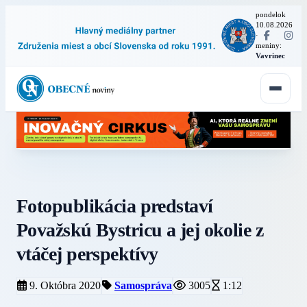
pondelok
10.08.2026
·
meniny:
Vavrinec
Fotopublikácia predstaví
Považskú Bystricu a jej okolie z
vtáčej perspektívy
9. Októbra 2020
Samospráva
3005
1:12