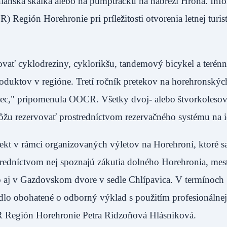
eznianska skalka alebo na pumptracku na nábreží Hrona. Inf
Región Horehronie pri príležitosti otvorenia letnej turist
vať cyklodreziny, cyklorikšu, tandemový bicykel a terénn
oduktov v regióne. Tretí ročník pretekov na horehronskýc
nec," pripomenula OOCR. Všetky dvoj- alebo štvorkoleso
môžu rezervovať prostredníctvom rezervačného systému na 
ekt v rámci organizovaných výletov na Horehroní, ktoré s
redníctvom nej spoznajú zákutia dolného Horehronia, mes
ko aj v Gazdovskom dvore v sedle Chlípavica. V termínoch 
dlo obohatené o odborný výklad s použitím profesionálnej
R Región Horehronie Petra Ridzoňová Hlásniková.