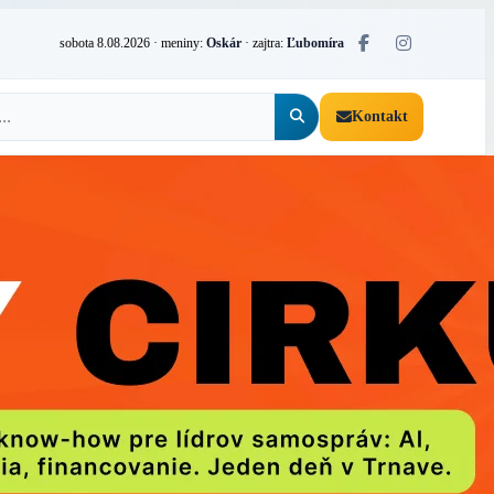
sobota 8.08.2026
· meniny:
Oskár
· zajtra:
Ľubomíra
Kontakt