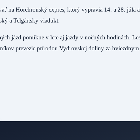
ať na Horehronský expres, ktorý vypravia 14. a 28. júla a 
ký a Telgártsky viadukt.
ých jázd ponúkne v lete aj jazdy v nočných hodinách. Le
evníkov prevezie prírodou Vydrovskej doliny za hviezdny