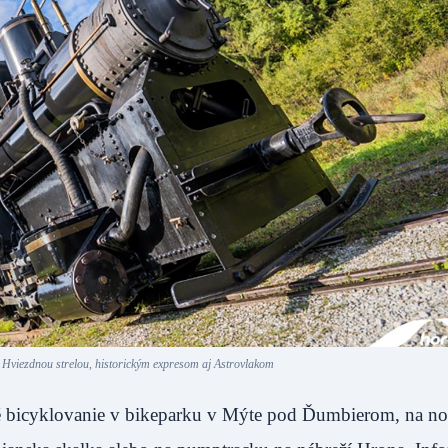
 Hviezdnou strelou, historickým expresom aj Astrovlakom
ové bicyklovanie v bikeparku v Mýte pod Ďumbierom, na n