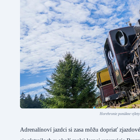
Horehronie ponúkne výlety
Adrenalínoví jazdci si zasa môžu dopriať zjazd