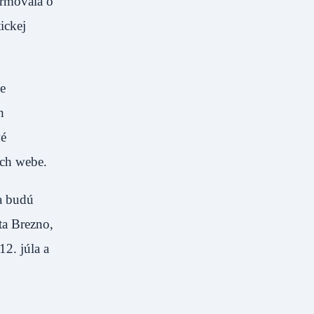
ormovala o
ickej
e
h
vé
ich webe.
a budú
ta Brezno,
12. júla a