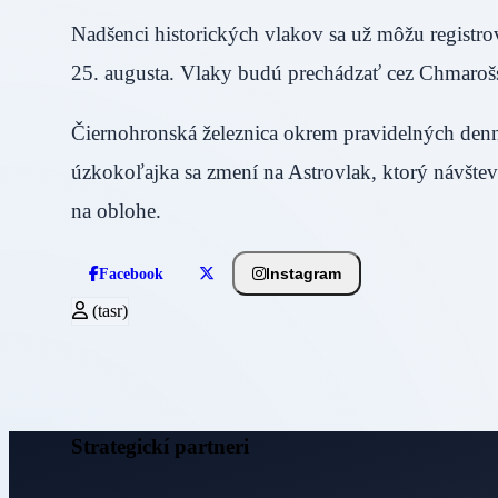
Nadšenci historických vlakov sa už môžu registrov
25. augusta. Vlaky budú prechádzať cez Chmarošs
Čiernohronská železnica okrem pravidelných denn
úzkokoľajka sa zmení na Astrovlak, ktorý návšt
na oblohe.
Instagram
Facebook
(tasr)
Strategickí partneri