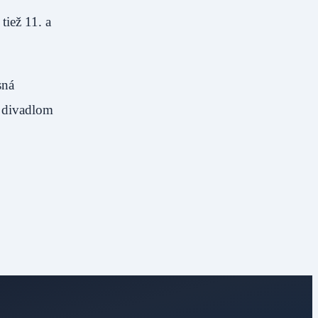
tiež 11. a
sná
m divadlom