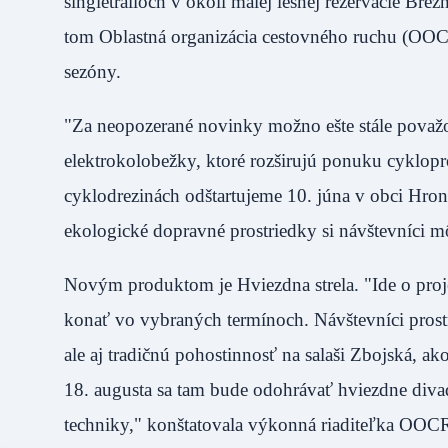
singletrailoch v okolí malej lesnej rezervácie Br
tom Oblastná organizácia cestovného ruchu (OOCR) 
sezóny.
"Za neopozerané novinky možno ešte stále považo
elektrokolobežky, ktoré rozširujú ponuku cyklopr
cyklodrezinách odštartujeme 10. júna v obci Hro
ekologické dopravné prostriedky si návštevníci 
Novým produktom je Hviezdna strela. "Ide o proj
konať vo vybraných termínoch. Návštevníci prost
ale aj tradičnú pohostinnosť na salaši Zbojská, a
18. augusta sa tam bude odohrávať hviezdne diva
techniky," konštatovala výkonná riaditeľka OOC