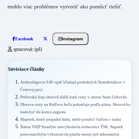
mohlo viac problémov vytvoriť ako pomôcť riešiť.
Instagram
Facebook
spracoval: (pš)
Súvisiace články
Archeológovia SAV opäť hľadajú posledných Neandertálcov v
Čertovej peci
Prešovský kraj obnovil ďalší úsek cesty v okrese Stará Ľubovňa
Obnova cesty na Kráľovu hoľu pokračuje podľa plánu. Hotová by
mala byť do konca augusta
Majetok, ktorý prepadol štátu, môže pomôcť ľuďom v núdzi
Štátna VšZP finančne znevýhodnila nemocnice ŽSK. Napriek
porovnateľným výkonom im platila menej než súkromným