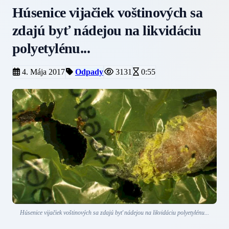
Húsenice vijačiek voštinových sa
zdajú byť nádejou na likvidáciu
polyetylénu...
4. Mája 2017
Odpady
3131
0:55
Húsenice vijačiek voštinových sa zdajú byť nádejou na likvidáciu polyetylénu...