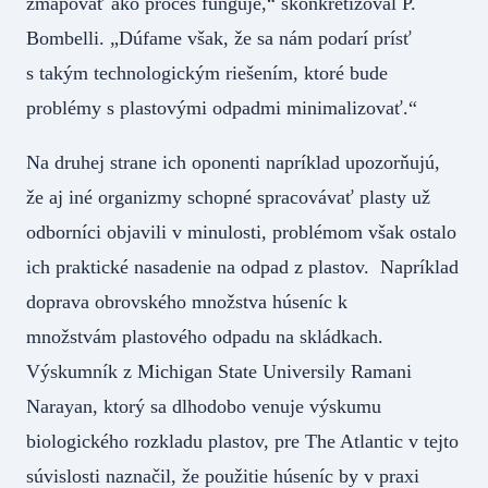
zmapovať ako proces funguje,“ skonkretizoval P.
Bombelli. „Dúfame však, že sa nám podarí prísť
s takým technologickým riešením, ktoré bude
problémy s plastovými odpadmi minimalizovať.“
Na druhej strane ich oponenti napríklad upozorňujú,
že aj iné organizmy schopné spracovávať plasty už
odborníci objavili v minulosti, problémom však ostalo
ich praktické nasadenie na odpad z plastov. Napríklad
doprava obrovského množstva húseníc k
množstvám plastového odpadu na skládkach.
Výskumník z Michigan State Universily Ramani
Narayan, ktorý sa dlhodobo venuje výskumu
biologického rozkladu plastov, pre The Atlantic v tejto
súvislosti naznačil, že použitie húseníc by v praxi