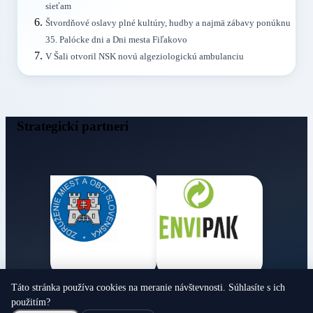
sieťam
Štvordňové oslavy plné kultúry, hudby a najmä zábavy ponúknu
35. Palócke dni a Dni mesta Fiľakovo
V Šali otvoril NSK novú algeziologickú ambulanciu
Strategickí partneri
Táto stránka používa cookies na meranie návštevnosti. Súhlasíte s ich
Obecné noviny
použitím?