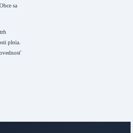
 Obce sa
trh
ti plnia.
povednosť