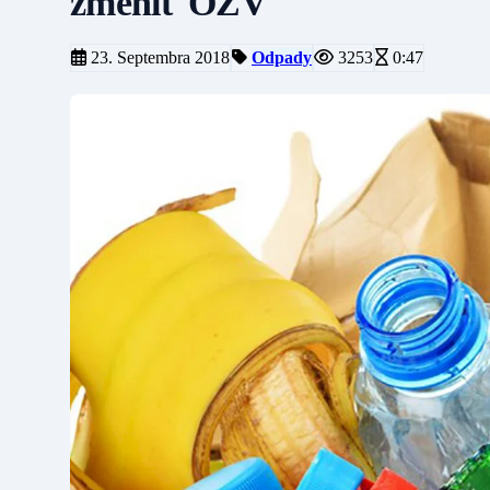
zmeniť OZV
23. Septembra 2018
Odpady
3253
0:47