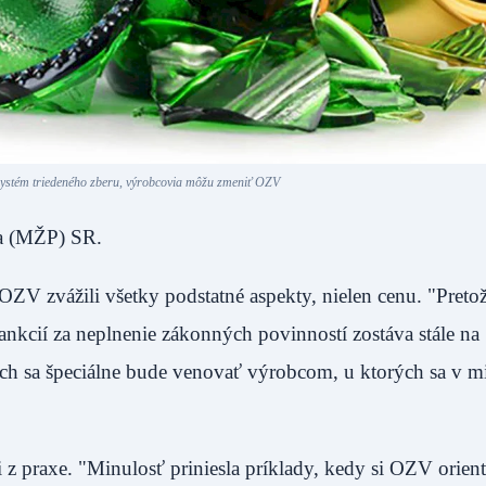
 systém triedeného zberu, výrobcovia môžu zmeniť OZV
redia (MŽP) SR.
OZV zvážili všetky podstatné aspekty, nielen cenu. "Pretož
kcií za neplnenie zákonných povinností zostáva stále na
ách sa špeciálne bude venovať výrobcom, u ktorých sa v mi
 z praxe. "Minulosť priniesla príklady, kedy si OZV orient