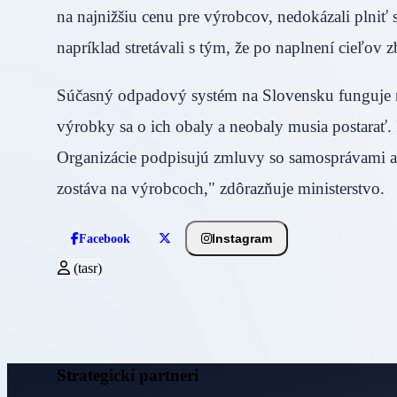
na najnižšiu cenu pre výrobcov, nedokázali plniť
napríklad stretávali s tým, že po naplnení cieľ
Súčasný odpadový systém na Slovensku funguje na 
výrobky sa o ich obaly a neobaly musia postarať. 
Organizácie podpisujú zmluvy so samosprávami 
zostáva na výrobcoch," zdôrazňuje ministerstv
Instagram
Facebook
(tasr)
Strategickí partneri