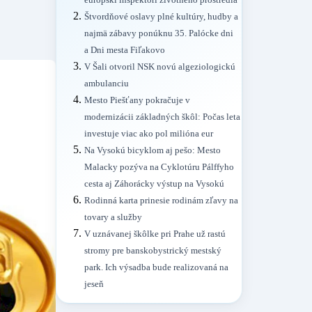
európski inšpektori životného prostredia
Štvordňové oslavy plné kultúry, hudby a
najmä zábavy ponúknu 35. Palócke dni
a Dni mesta Fiľakovo
V Šali otvoril NSK novú algeziologickú
ambulanciu
Mesto Piešťany pokračuje v
modernizácii základných škôl: Počas leta
investuje viac ako pol milióna eur
Na Vysokú bicyklom aj pešo: Mesto
Malacky pozýva na Cyklotúru Pálffyho
cesta aj Záhorácky výstup na Vysokú
Rodinná karta prinesie rodinám zľavy na
tovary a služby
V uznávanej škôlke pri Prahe už rastú
stromy pre banskobystrický mestský
park. Ich výsadba bude realizovaná na
jeseň