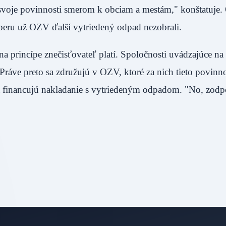
 svoje povinnosti smerom k obciam a mestám," konštatuje.
ov zberu už OZV ďalší vytriedený odpad nezobrali.
princípe znečisťovateľ platí. Spoločnosti uvádzajúce na 
Práve preto sa združujú v OZV, ktoré za nich tieto povinnos
a financujú nakladanie s vytriedeným odpadom. "No, zod
o.