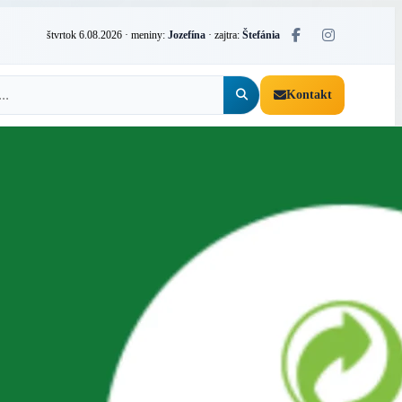
štvrtok 6.08.2026
· meniny:
Jozefína
· zajtra:
Štefánia
Kontakt