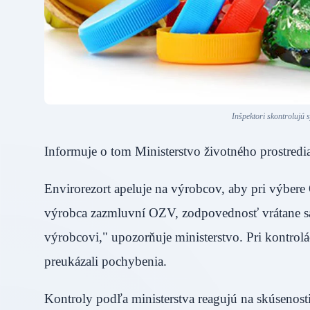
Inšpektori skontrolujú
Informuje o tom Ministerstvo životného prost
Envirorezort apeluje na výrobcov, aby pri výbere 
výrobca zazmluvní OZV, zodpovednosť vrátane san
výrobcovi," upozorňuje ministerstvo. Pri kontrol
preukázali pochybenia.
Kontroly podľa ministerstva reagujú na skúsenosti