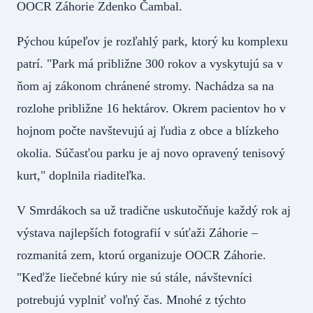
OOCR Záhorie Zdenko Čambal.
Pýchou kúpeľov je rozľahlý park, ktorý ku komplexu
patrí. "Park má približne 300 rokov a vyskytujú sa v
ňom aj zákonom chránené stromy. Nachádza sa na
rozlohe približne 16 hektárov. Okrem pacientov ho v
hojnom počte navštevujú aj ľudia z obce a blízkeho
okolia. Súčasťou parku je aj novo opravený tenisový
kurt," doplnila riaditeľka.
V Smrdákoch sa už tradične uskutočňuje každý rok aj
výstava najlepších fotografií v súťaži Záhorie –
rozmanitá zem, ktorú organizuje OOCR Záhorie.
"Keďže liečebné kúry nie sú stále, návštevníci
potrebujú vyplniť voľný čas. Mnohé z týchto