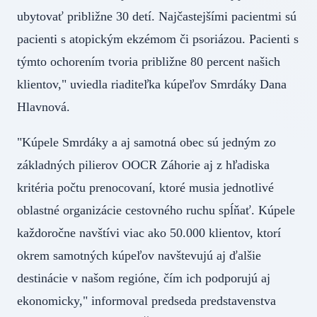
ubytovať približne 30 detí. Najčastejšími pacientmi sú
pacienti s atopickým ekzémom či psoriázou. Pacienti s
týmto ochorením tvoria približne 80 percent našich
klientov," uviedla riaditeľka kúpeľov Smrdáky Dana
Hlavnová.
"Kúpele Smrdáky a aj samotná obec sú jedným zo
základných pilierov OOCR Záhorie aj z hľadiska
kritéria počtu prenocovaní, ktoré musia jednotlivé
oblastné organizácie cestovného ruchu spĺňať. Kúpele
každoročne navštívi viac ako 50.000 klientov, ktorí
okrem samotných kúpeľov navštevujú aj ďalšie
destinácie v našom regióne, čím ich podporujú aj
ekonomicky," informoval predseda predstavenstva