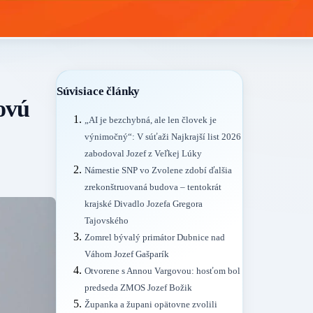
Súvisiace články
ovú
„AI je bezchybná, ale len človek je
výnimočný“: V súťaži Najkrajší list 2026
zabodoval Jozef z Veľkej Lúky
Námestie SNP vo Zvolene zdobí ďalšia
zrekonštruovaná budova – tentokrát
krajské Divadlo Jozefa Gregora
Tajovského
Zomrel bývalý primátor Dubnice nad
Váhom Jozef Gašparík
Otvorene s Annou Vargovou: hosťom bol
predseda ZMOS Jozef Božik
Županka a župani opätovne zvolili