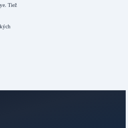
ye. Tiež
ských