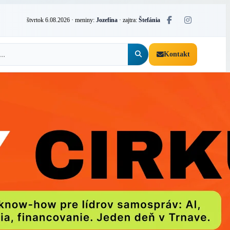
štvrtok 6.08.2026
· meniny:
Jozefína
· zajtra:
Štefánia
Kontakt