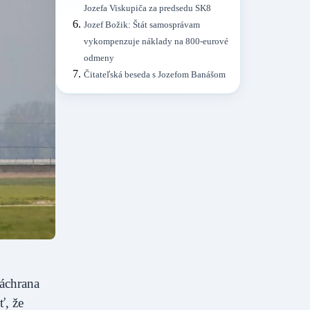
Jozefa Viskupiča za predsedu SK8
Jozef Božik: Štát samosprávam
vykompenzuje náklady na 800-eurové
odmeny
Čitateľská beseda s Jozefom Banášom
záchrana
ť, že