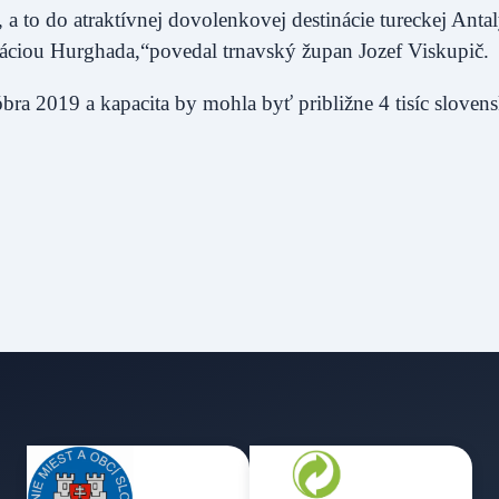
 a to do atraktívnej dovolenkovej destinácie tureckej Antal
tináciou Hurghada,“povedal trnavský župan Jozef Viskupič.
bra 2019 a kapacita by mohla byť približne 4 tisíc sloven