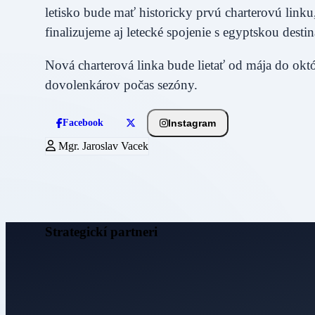
letisko bude mať historicky prvú charterovú linku,
finalizujeme aj letecké spojenie s egyptskou des
Nová charterová linka bude lietať od mája do októ
dovolenkárov počas sezóny.
Instagram
Facebook
Mgr. Jaroslav Vacek
Strategickí partneri