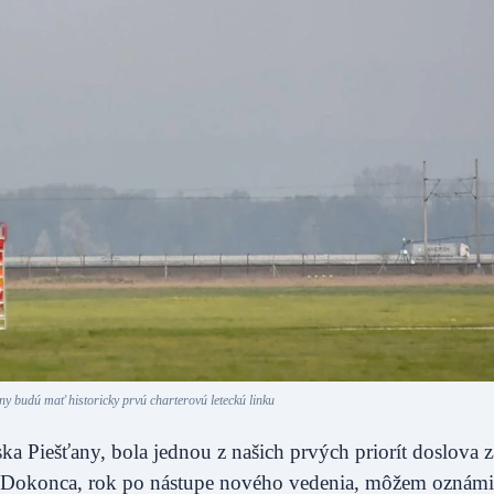
any budú mať historicky prvú charterovú leteckú linku
ka Piešťany, bola jednou z našich prvých priorít doslova 
lo. Dokonca, rok po nástupe nového vedenia, môžem oznámi