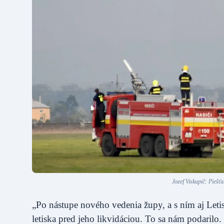
Jozef Viskupič: Piešť
„Po nástupe nového vedenia župy, a s ním aj Letis
letiska pred jeho likvidáciou. To sa nám podari