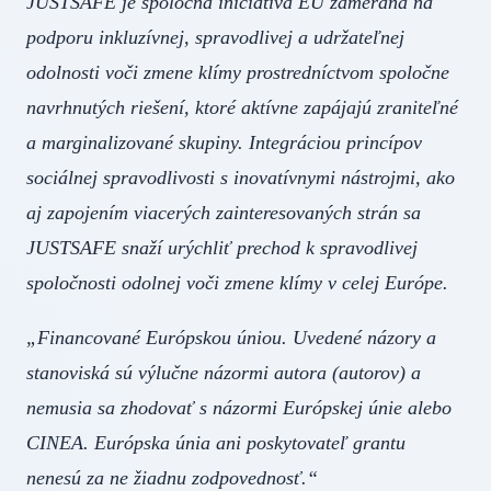
JUSTSAFE je spoločná iniciatíva EÚ zameraná na
podporu inkluzívnej, spravodlivej a udržateľnej
odolnosti voči zmene klímy prostredníctvom spoločne
navrhnutých riešení, ktoré aktívne zapájajú zraniteľné
a marginalizované skupiny. Integráciou princípov
sociálnej spravodlivosti s inovatívnymi nástrojmi, ako
aj zapojením viacerých zainteresovaných strán sa
JUSTSAFE snaží urýchliť prechod k spravodlivej
spoločnosti odolnej voči zmene klímy v celej Európe.
„Financované Európskou úniou. Uvedené názory a
stanoviská sú výlučne názormi autora (autorov) a
nemusia sa zhodovať s názormi Európskej únie alebo
CINEA. Európska únia ani poskytovateľ grantu
nenesú za ne žiadnu zodpovednosť.“