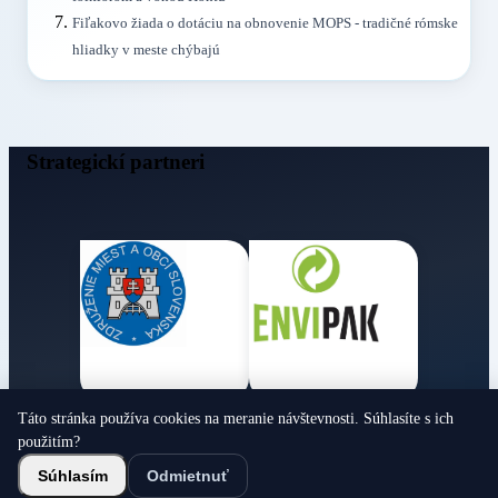
Fiľakovo žiada o dotáciu na obnovenie MOPS - tradičné rómske
hliadky v meste chýbajú
Strategickí partneri
Táto stránka používa cookies na meranie návštevnosti. Súhlasíte s ich
Obecné noviny
použitím?
© 2026 Všetky práva vyhradené
Súhlasím
Odmietnuť