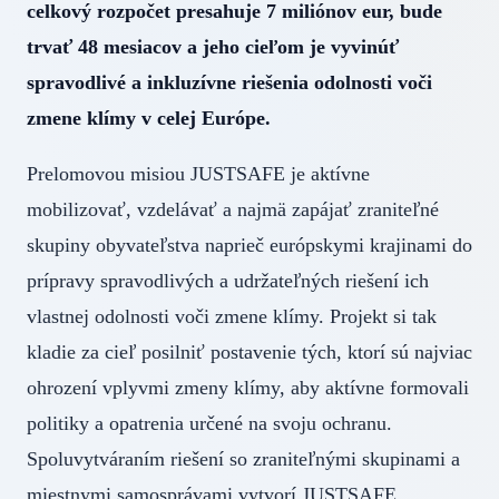
celkový rozpočet presahuje 7 miliónov eur, bude
trvať 48 mesiacov a jeho cieľom je vyvinúť
spravodlivé a inkluzívne riešenia odolnosti voči
zmene klímy v celej Európe.
Prelomovou misiou JUSTSAFE je aktívne
mobilizovať, vzdelávať a najmä zapájať zraniteľné
skupiny obyvateľstva naprieč európskymi krajinami do
prípravy spravodlivých a udržateľných riešení ich
vlastnej odolnosti voči zmene klímy. Projekt si tak
kladie za cieľ posilniť postavenie tých, ktorí sú najviac
ohrození vplyvmi zmeny klímy, aby aktívne formovali
politiky a opatrenia určené na svoju ochranu.
Spoluvytváraním riešení so zraniteľnými skupinami a
miestnymi samosprávami vytvorí JUSTSAFE