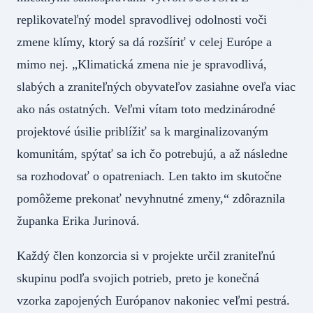
replikovateľný model spravodlivej odolnosti voči
zmene klímy, ktorý sa dá rozšíriť v celej Európe a
mimo nej. „Klimatická zmena nie je spravodlivá,
slabých a zraniteľných obyvateľov zasiahne oveľa viac
ako nás ostatných. Veľmi vítam toto medzinárodné
projektové úsilie priblížiť sa k marginalizovaným
komunitám, spýtať sa ich čo potrebujú, a až následne
sa rozhodovať o opatreniach. Len takto im skutočne
pomôžeme prekonať nevyhnutné zmeny,“ zdôraznila
županka Erika Jurinová.
Každý člen konzorcia si v projekte určil zraniteľnú
skupinu podľa svojich potrieb, preto je konečná
vzorka zapojených Európanov nakoniec veľmi pestrá.