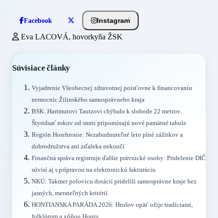
Instagram
Facebook
Eva LACOVÁ, hovorkyňa ŽSK
Súvisiace články
Vyjadrenie Všeobecnej zdravotnej poisťovne k financovaniu
nemocníc Žilinského samosprávneho kraja
BSK: Hartmutovi Tautzovi chýbalo k slobode 22 metrov.
Štyridsať rokov od smrti pripomínajú nové pamätné tabule
Región Horehronie: Nezabudnuteľné leto plné zážitkov a
dobrodružstva ani zďaleka nekončí
Finančná správa registruje ďalšie právnické osoby: Pridelenie DIČ
súvisí aj s prípravou na elektronickú fakturáciu
NKÚ: Takmer polovicu dotácií pridelili samosprávne kraje bez
jasných, merateľných kritérií
HONTIANSKA PARÁDA 2026: Hrušov opäť ožije tradíciami,
folklórom a vôňou Hontu