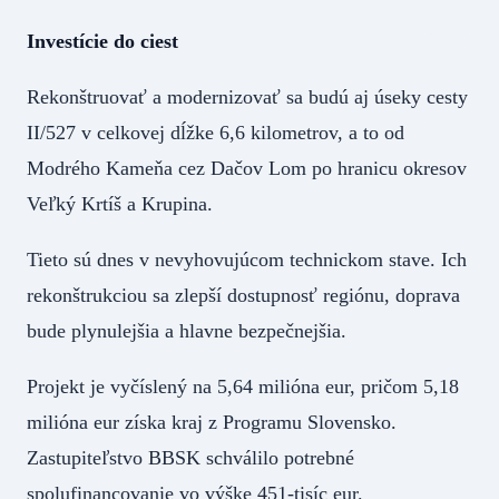
Investície do ciest
Rekonštruovať a modernizovať sa budú aj úseky cesty
II/527 v celkovej dĺžke 6,6 kilometrov, a to od
Modrého Kameňa cez Dačov Lom po hranicu okresov
Veľký Krtíš a Krupina.
Tieto sú dnes v nevyhovujúcom technickom stave. Ich
rekonštrukciou sa zlepší dostupnosť regiónu, doprava
bude plynulejšia a hlavne bezpečnejšia.
Projekt je vyčíslený na 5,64 milióna eur, pričom 5,18
milióna eur získa kraj z Programu Slovensko.
Zastupiteľstvo BBSK schválilo potrebné
spolufinancovanie vo výške 451-tisíc eur.