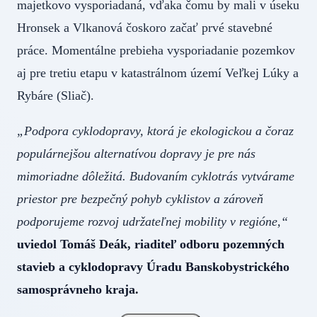
majetkovo vysporiadaná, vďaka čomu by mali v úseku
Hronsek a Vlkanová čoskoro začať prvé stavebné
práce. Momentálne prebieha vysporiadanie pozemkov
aj pre tretiu etapu v katastrálnom území Veľkej Lúky a
Rybáre (Sliač).
„Podpora cyklodopravy, ktorá je ekologickou a čoraz
populárnejšou alternatívou dopravy je pre nás
mimoriadne dôležitá. Budovaním cyklotrás vytvárame
priestor pre bezpečný pohyb cyklistov a zároveň
podporujeme rozvoj udržateľnej mobility v regióne,“
uviedol Tomáš Deák, riaditeľ odboru pozemných
stavieb a cyklodopravy Úradu Banskobystrického
samosprávneho kraja.