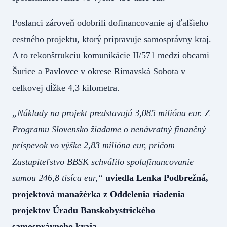
Poslanci zároveň odobrili dofinancovanie aj ďalšieho
cestného projektu, ktorý pripravuje samosprávny kraj.
A to rekonštrukciu komunikácie II/571 medzi obcami
Šurice a Pavlovce v okrese Rimavská Sobota v
celkovej dĺžke 4,3 kilometra.
„Náklady na projekt predstavujú 3,085 milióna eur. Z
Programu Slovensko žiadame o nenávratný finančný
príspevok vo výške 2,83 milióna eur, pričom
Zastupiteľstvo BBSK schválilo spolufinancovanie
sumou 246,8 tisíca eur,“
uviedla Lenka Podbrežná,
projektová manažérka z Oddelenia riadenia
projektov Úradu Banskobystrického
samosprávneho kraja.