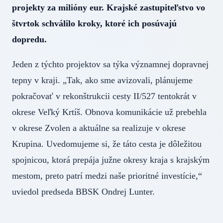
projekty za milióny eur. Krajské zastupiteľstvo vo
štvrtok schválilo kroky, ktoré ich posúvajú
dopredu.
Jeden z týchto projektov sa týka významnej dopravnej
tepny v kraji. „Tak, ako sme avizovali, plánujeme
pokračovať v rekonštrukcii cesty II/527 tentokrát v
okrese Veľký Krtíš. Obnova komunikácie už prebehla
v okrese Zvolen a aktuálne sa realizuje v okrese
Krupina. Uvedomujeme si, že táto cesta je dôležitou
spojnicou, ktorá prepája južne okresy kraja s krajským
mestom, preto patrí medzi naše prioritné investície,“
uviedol predseda BBSK Ondrej Lunter.