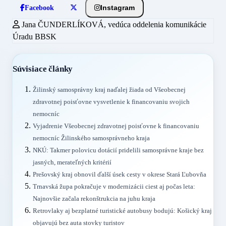
Instagram
Facebook
Jana ČUNDERLÍKOVÁ, vedúca oddelenia komunikácie
Úradu BBSK
Súvisiace články
Žilinský samosprávny kraj naďalej žiada od Všeobecnej
zdravotnej poisťovne vysvetlenie k financovaniu svojich
nemocníc
Vyjadrenie Všeobecnej zdravotnej poisťovne k financovaniu
nemocníc Žilinského samosprávneho kraja
NKÚ: Takmer polovicu dotácií pridelili samosprávne kraje bez
jasných, merateľných kritérií
Prešovský kraj obnovil ďalší úsek cesty v okrese Stará Ľubovňa
Trnavská župa pokračuje v modernizácii ciest aj počas leta:
Najnovšie začala rekonštrukcia na juhu kraja
Retrovlaky aj bezplatné turistické autobusy bodujú: Košický kraj
objavujú bez auta stovky turistov