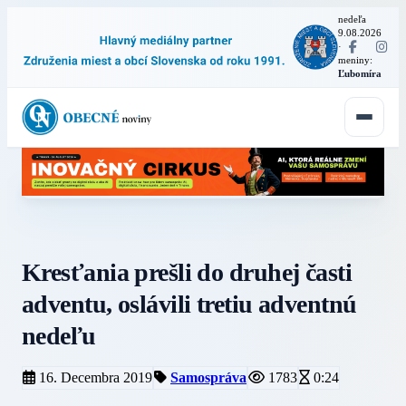
nedeľa
9.08.2026
·
meniny:
Ľubomíra
Kresťania prešli do druhej časti
adventu, oslávili tretiu adventnú
nedeľu
16. Decembra 2019
Samospráva
1783
0:24