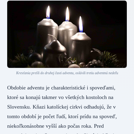
Kresťania prešli do druhej časti adventu, oslávili tretiu adventnú nedeľu
Obdobie adventu je charakteristické i spoveďami,
ktoré sa konajú takmer vo všetkých kostoloch na
Slovensku. Kňazi katolíckej cirkvi odhadujú, že v
tomto období je počet ľudí, ktorí prídu na spoveď,
niekoľkonásobne vyšší ako počas roka. Pred