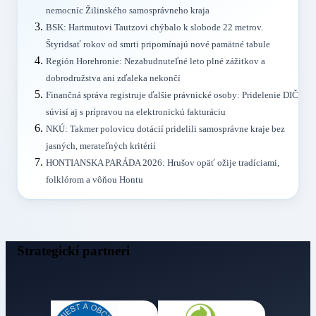
nemocníc Žilinského samosprávneho kraja
BSK: Hartmutovi Tautzovi chýbalo k slobode 22 metrov.
Štyridsať rokov od smrti pripomínajú nové pamätné tabule
Región Horehronie: Nezabudnuteľné leto plné zážitkov a
dobrodružstva ani zďaleka nekončí
Finančná správa registruje ďalšie právnické osoby: Pridelenie DIČ
súvisí aj s prípravou na elektronickú fakturáciu
NKÚ: Takmer polovicu dotácií pridelili samosprávne kraje bez
jasných, merateľných kritérií
HONTIANSKA PARÁDA 2026: Hrušov opäť ožije tradíciami,
folklórom a vôňou Hontu
Strategickí partneri