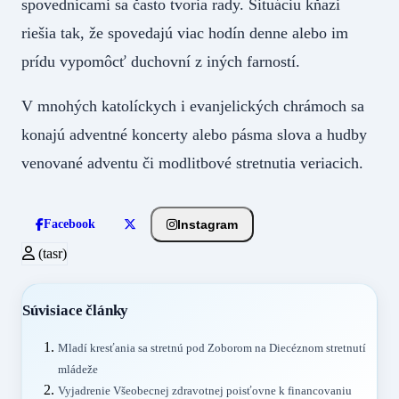
spovednicami sa často tvoria rady. Situáciu kňazi
riešia tak, že spovedajú viac hodín denne alebo im
prídu vypomôcť duchovní z iných farností.
V mnohých katolíckych i evanjelických chrámoch sa
konajú adventné koncerty alebo pásma slova a hudby
venované adventu či modlitbové stretnutia veriacich.
Instagram
Facebook
(tasr)
Súvisiace články
Mladí kresťania sa stretnú pod Zoborom na Diecéznom stretnutí
mládeže
Vyjadrenie Všeobecnej zdravotnej poisťovne k financovaniu