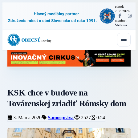
piatok
7.08.2026
·
meniny:
Štefánia
KSK chce v budove na
Továrenskej zriadiť Rómsky dom
3. Marca 2020
Samospráva
2527
0:54