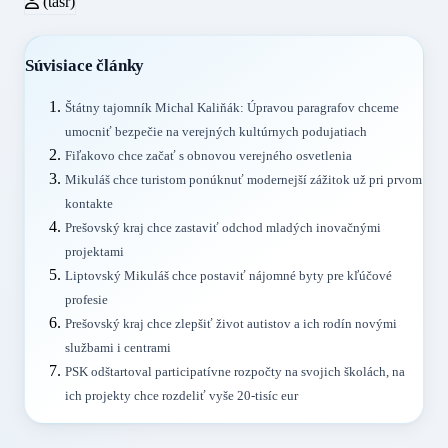
(tasr)
Súvisiace články
Štátny tajomník Michal Kaliňák: Úpravou paragrafov chceme
umocniť bezpečie na verejných kultúrnych podujatiach
Fiľakovo chce začať s obnovou verejného osvetlenia
Mikuláš chce turistom ponúknuť modernejší zážitok už pri prvom
kontakte
Prešovský kraj chce zastaviť odchod mladých inovačnými
projektami
Liptovský Mikuláš chce postaviť nájomné byty pre kľúčové
profesie
Prešovský kraj chce zlepšiť život autistov a ich rodín novými
službami i centrami
PSK odštartoval participatívne rozpočty na svojich školách, na
ich projekty chce rozdeliť vyše 20-tisíc eur