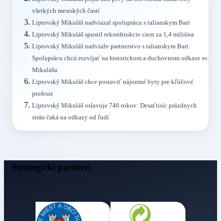
všetkých mestských častí
Liptovský Mikuláš nadviazal spoluprácu s talianskym Bari
Liptovský Mikuláš spustil rekonštrukcie ciest za 1,4 milióna
Liptovský Mikuláš nadviaže partnerstvo s talianskym Bari.
Spoluprácu chcú rozvíjať na historickom a duchovnom odkaze sv.
Mikuláša
Liptovský Mikuláš chce postaviť nájomné byty pre kľúčové
profesie
Liptovský Mikuláš oslavuje 740 rokov: Desaťtisíc prázdnych
strán čaká na odkazy od ľudí
Strategickí partneri