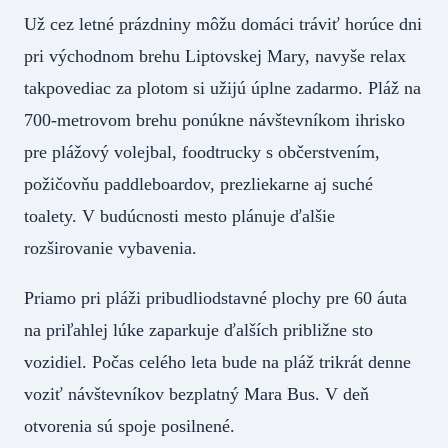
Už cez letné prázdniny môžu domáci tráviť horúce dni
pri východnom brehu Liptovskej Mary, navyše relax
takpovediac za plotom si užijú úplne zadarmo. Pláž na
700-metrovom brehu ponúkne návštevníkom ihrisko
pre plážový volejbal, foodtrucky s občerstvením,
požičovňu paddleboardov, prezliekarne aj suché
toalety. V budúcnosti mesto plánuje ďalšie
rozširovanie vybavenia.
Priamo pri pláži pribudliodstavné plochy pre 60 áuta
na priľahlej lúke zaparkuje ďalších približne sto
vozidiel. Počas celého leta bude na pláž trikrát denne
voziť návštevníkov bezplatný Mara Bus. V deň
otvorenia sú spoje posilnené.