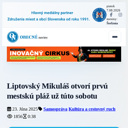
piatok
7.08.2026
·
meniny:
Štefánia
Liptovský Mikuláš otvorí prvú
mestskú pláž už túto sobotu
23. Júna 2025
Samospráva
Kultúra a cestovný ruch
1856
0:38