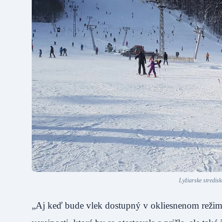
Lyžiarske stredis
„Aj keď bude vlek dostupný v okliesnenom režime