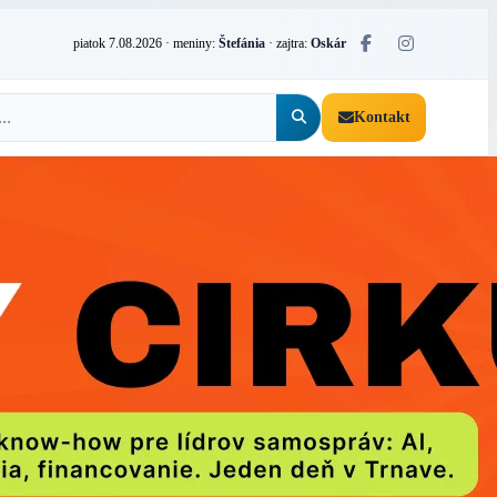
piatok 7.08.2026
· meniny:
Štefánia
· zajtra:
Oskár
Kontakt