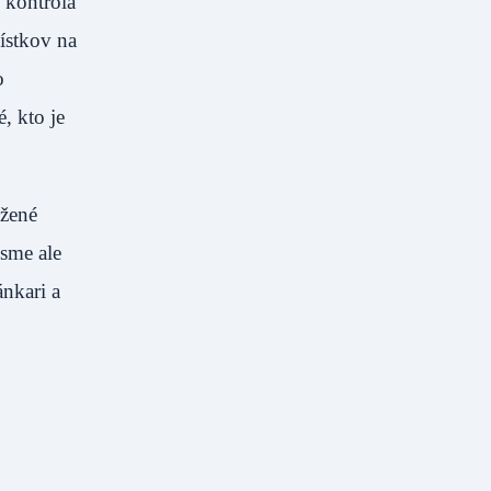
e kontrola
lístkov na
o
, kto je
ožené
sme ale
ánkari a