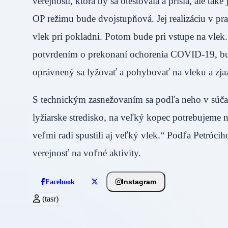
verejnosti, ktorá by sa otestovala a prišla, ale ta
OP režimu bude dvojstupňová. Jej realizáciu v prax
vlek pri pokladni. Potom bude pri vstupe na vl
potvrdením o prekonaní ochorenia COVID-19, bud
oprávnený sa lyžovať a pohybovať na vleku a
S technickým zasnežovaním sa podľa neho v súčas
lyžiarske stredisko, na veľký kopec potrebujeme
veľmi radi spustili aj veľký vlek.“ Podľa Petróci
verejnosť na voľné aktivity.
Instagram
Facebook
(tasr)