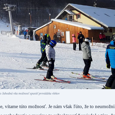
ko Jahodná víta možnosť spustiť prevádzku vlekov
, vítame túto možnosť. Je nám však ľúto, že to neumožnil