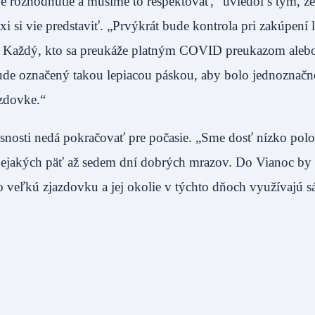
ké je rozhodnutie a musíme to rešpektovať,“ uviedol s tým, ž
i si vie predstaviť. „Prvýkrát bude kontrola pri zakúpení 
ek. Každý, kto sa preukáže platným COVID preukazom aleb
e označený takou lepiacou páskou, aby bolo jednoznačné
 zjazdovke.“
nosti nedá pokračovať pre počasie. „Sme dosť nízko pol
 nejakých päť až sedem dní dobrých mrazov. Do Vianoc by 
ho veľkú zjazdovku a jej okolie v týchto dňoch využívajú s