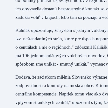
do politiky prinášať úspešných lídrov z regiónov.
ich obyvatelia dostanú bezprostredný kontakt so z
zaslúžia voliť v krajoch, lebo tam sa poznajú a
Kaliňák upozorňuje, že systém s jedným volebný
tzv. neštandardných strán, ktoré pre úspech nepot
o centrálach a nie o regiónoch," zdôraznil Kaliňá
má 106 jednomandátových volebných obvodov, Č
spôsobom sme unikát - smutný unikát," vymen
Dodáva, že začiatkom milénia Slovensko výrazne z
zodpovednosti a kontroly na mestá a obce. K tomu
centrálne kompetencie. Napriek tomu viac ako dva
vplyvom straníckych centrál," upozornil s tým, ž