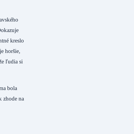
lavského
Dokazuje
ntné kreslo
e horšie,
e ľudia si
éma bola
k zhode na