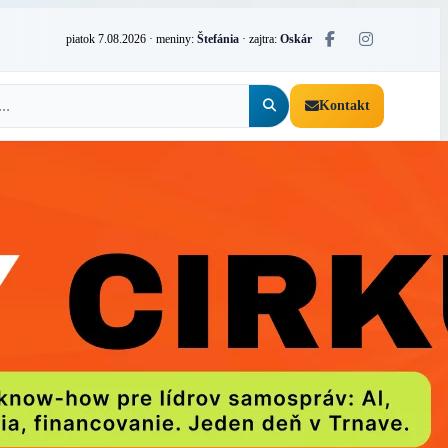
piatok 7.08.2026
· meniny:
Štefánia
· zajtra:
Oskár
Kontakt