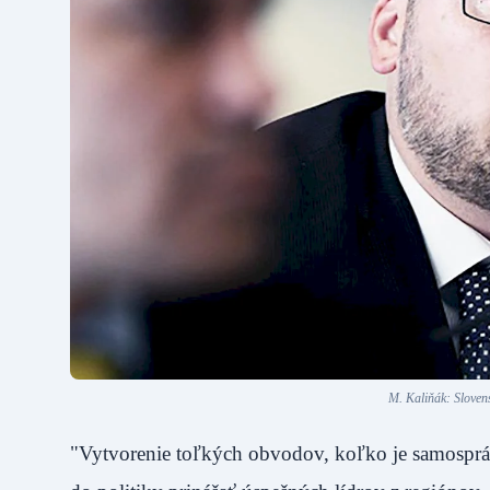
M. Kaliňák: Sloven
"Vytvorenie toľkých obvodov, koľko je samosprávn