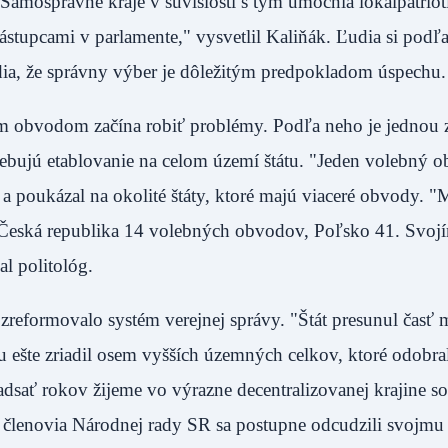
 Samosprávne kraje v súvislosti s tým umocnia lokálpatrio
ástupcami v parlamente," vysvetlil Kaliňák. Ľudia si podľ
 vedia, že správny výber je dôležitým predpokladom úsp
m obvodom začína robiť problémy. Podľa neho je jednou z
rebujú etablovanie na celom území štátu. "Jeden volebný o
k a poukázal na okolité štáty, ktoré majú viaceré obvody. 
eská republika 14 volebných obvodov, Poľsko 41. Svoj
oval politológ.
reformovalo systém verejnej správy. "Štát presunul časť mo
 ešte zriadil osem vyšších územných celkov, ktoré odobral
dsať rokov žijeme vo výrazne decentralizovanej krajine s
e členovia Národnej rady SR sa postupne odcudzili svojmu