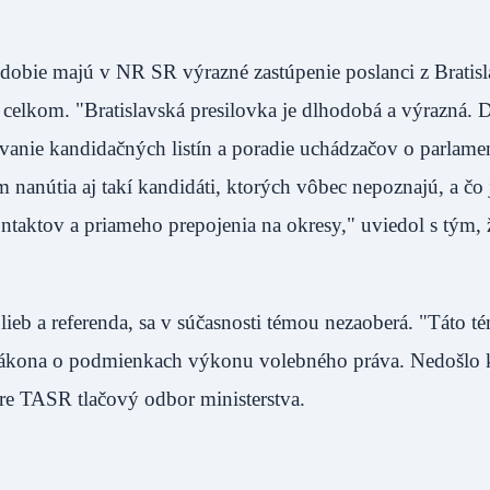
bdobie majú v NR SR výrazné zastúpenie poslanci z Bratis
celkom. "Bratislavská presilovka je dlhodobá a výrazná. 
ovanie kandidačných listín a poradie uchádzačov o parlame
anútia aj takí kandidáti, ktorých vôbec nepoznajú, a čo j
taktov a priameho prepojenia na okresy," uviedol s tým, ž
olieb a referenda, sa v súčasnosti témou nezaoberá. "Táto t
 zákona o podmienkach výkonu volebného práva. Nedošlo 
pre TASR tlačový odbor ministerstva.