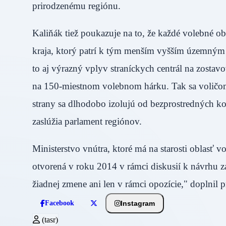
prirodzenému regiónu.
Kaliňák tiež poukazuje na to, že každé volebné o
kraja, ktorý patrí k tým menším vyšším územným 
to aj výrazný vplyv straníckych centrál na zostav
na 150-miestnom volebnom hárku. Tak sa voličom n
strany sa dlhodobo izolujú od bezprostredných kon
zaslúžia parlament regiónov.
Ministerstvo vnútra, ktoré má na starosti oblasť v
otvorená v roku 2014 v rámci diskusií k návrhu
žiadnej zmene ani len v rámci opozície," doplnil 
Instagram
Facebook
(tasr)