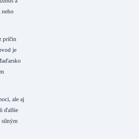
tizmus a
a neho
echu.
 príčin
bvod je
"Maďarsko
ím
ci, ale aj
i ďalšie
o silným