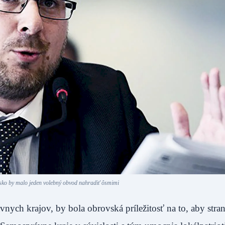
sko by malo jeden volebný obvod nahradiť ôsmimi
ych krajov, by bola obrovská príležitosť na to, aby stran