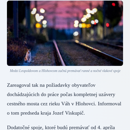
Medzi Leopoldovom a Hlohovcom začnú premávať ranné a nočné vlakové spoje
Zareagoval tak na požiadavky obyvateľov
dochádzajúcich do práce počas kompletnej uzávery
cestného mosta cez rieku Váh v Hlohovci. Informoval
o tom predseda kraja Jozef Viskupič.
Dodatočné spoje, ktoré budú premávať od 4. apríla