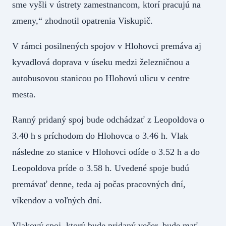
sme vyšli v ústrety zamestnancom, ktorí pracujú na
zmeny,“ zhodnotil opatrenia Viskupič.
V rámci posilnených spojov v Hlohovci premáva aj
kyvadlová doprava v úseku medzi železničnou a
autobusovou stanicou po Hlohovú ulicu v centre
mesta.
Ranný pridaný spoj bude odchádzať z Leopoldova o
3.40 h s príchodom do Hlohovca o 3.46 h. Vlak
následne zo stanice v Hlohovci odíde o 3.52 h a do
Leopoldova príde o 3.58 h. Uvedené spoje budú
premávať denne, teda aj počas pracovných dní,
víkendov a voľných dní.
Vlakový spoj, ktorý bude pridaný večer, bude mať