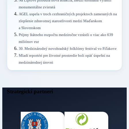
Na Liptove pribudla nová atrakcia, medzi stromami vyrástli
monumentálne zvieratá
AGEL uspela v troch cezhraničných projektoch zameraných na
zlepšenie zdravotnej starostlivosti medzi Maďarskom
a Slovenskom
Príjmy štátneho rozpočtu medziročne vzrástli o viac ako 639
miliónov eur
30. Medzinárodný novohradský folklórny festival vo Fiľakove
Mladí reportéri pre životné prostredie boli opäť úspešní na
medzinárodnej úrovni
Strategickí partneri