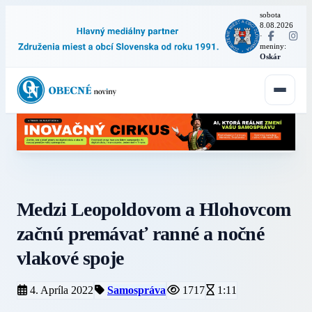
sobota
8.08.2026
·
meniny:
Oskár
Medzi Leopoldovom a Hlohovcom
začnú premávať ranné a nočné
vlakové spoje
4. Apríla 2022
Samospráva
1717
1:11