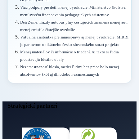
chýb aj byrokracie
Viac podpory pre deti, menej byrokracie. Ministerstvo školstva
mení systém financovania pedagogických asistentov
Deň Zeme: Každý autobus plný cestujúcich znamená menej áut,
menej emisií a čistejšie ovzdušie
Virtuálna asistentka pre samosprávy aj menej byrokracie: MIRRI
je partnerom unikátneho česko-slovenského smart projektu
Menej materiálov či informácie o triedení. Aj takto si ľudia
predstavujú ideálne obaly
Nezamestnanosť klesla, medzi ľuďmi bez práce bolo menej
absolventov škôl aj dlhodobo nezamestnaných
Strategickí partneri