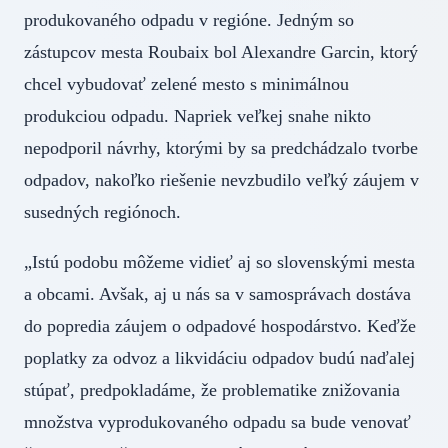
produkovaného odpadu v regióne. Jedným so
zástupcov mesta Roubaix bol Alexandre Garcin, ktorý
chcel vybudovať zelené mesto s minimálnou
produkciou odpadu. Napriek veľkej snahe nikto
nepodporil návrhy, ktorými by sa predchádzalo tvorbe
odpadov, nakoľko riešenie nevzbudilo veľký záujem v
susedných regiónoch.
„Istú podobu môžeme vidieť aj so slovenskými mesta
a obcami. Avšak, aj u nás sa v samosprávach dostáva
do popredia záujem o odpadové hospodárstvo. Keďže
poplatky za odvoz a likvidáciu odpadov budú naďalej
stúpať, predpokladáme, že problematike znižovania
množstva vyprodukovaného odpadu sa bude venovať