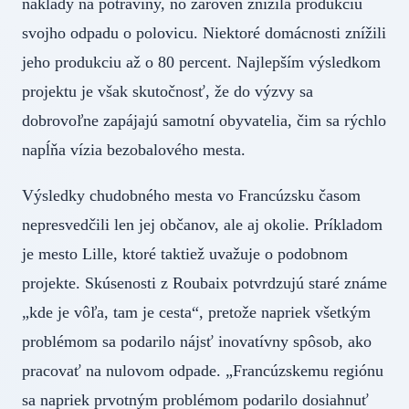
náklady na potraviny, no zároveň znížila produkciu
svojho odpadu o polovicu. Niektoré domácnosti znížili
jeho produkciu až o 80 percent. Najlepším výsledkom
projektu je však skutočnosť, že do výzvy sa
dobrovoľne zapájajú samotní obyvatelia, čim sa rýchlo
napĺňa vízia bezobalového mesta.
Výsledky chudobného mesta vo Francúzsku časom
nepresvedčili len jej občanov, ale aj okolie. Príkladom
je mesto Lille, ktoré taktiež uvažuje o podobnom
projekte. Skúsenosti z Roubaix potvrdzujú staré známe
„kde je vôľa, tam je cesta“, pretože napriek všetkým
problémom sa podarilo nájsť inovatívny spôsob, ako
pracovať na nulovom odpade. „Francúzskemu regiónu
sa napriek prvotným problémom podarilo dosiahnuť