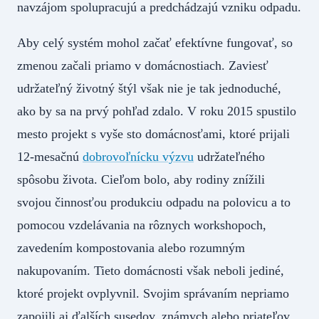
navzájom spolupracujú a predchádzajú vzniku odpadu.
Aby celý systém mohol začať efektívne fungovať, so
zmenou začali priamo v domácnostiach. Zaviesť
udržateľný životný štýl však nie je tak jednoduché,
ako by sa na prvý pohľad zdalo. V roku 2015 spustilo
mesto projekt s vyše sto domácnosťami, ktoré prijali
12-mesačnú
dobrovoľnícku výzvu
udržateľného
spôsobu života. Cieľom bolo, aby rodiny znížili
svojou činnosťou produkciu odpadu na polovicu a to
pomocou vzdelávania na rôznych workshopoch,
zavedením kompostovania alebo rozumným
nakupovaním. Tieto domácnosti však neboli jediné,
ktoré projekt ovplyvnil. Svojim správaním nepriamo
zapojili aj ďalších susedov, známych alebo priateľov.