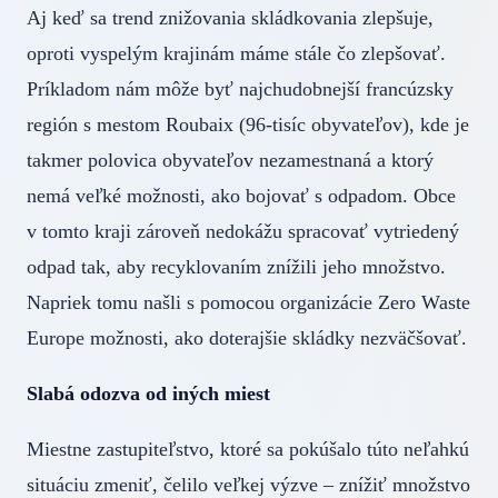
Aj keď sa trend znižovania skládkovania zlepšuje,
oproti vyspelým krajinám máme stále čo zlepšovať.
Príkladom nám môže byť najchudobnejší francúzsky
región s mestom Roubaix (96-tisíc obyvateľov), kde je
takmer polovica obyvateľov nezamestnaná a ktorý
nemá veľké možnosti, ako bojovať s odpadom. Obce
v tomto kraji zároveň nedokážu spracovať vytriedený
odpad tak, aby recyklovaním znížili jeho množstvo.
Napriek tomu našli s pomocou organizácie Zero Waste
Europe možnosti, ako doterajšie skládky nezväčšovať.
Slabá odozva od iných miest
Miestne zastupiteľstvo, ktoré sa pokúšalo túto neľahkú
situáciu zmeniť, čelilo veľkej výzve – znížiť množstvo