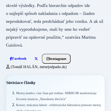
skvelé výsledky. Podľa hierarchie odpadov ide
o najlepší spôsob nakladania s odpadom – žiaden
neprodukovať, teda predchádzať jeho vzniku. A ak už
nejaký vyprodukujeme, mali by sme ho vedieť
pripraviť na opätovné použitie,“ uzatvára Martina
Gaislová.
Instagram
Facebook
(Tomáš HALÁN, menejodpadu.sk)
Súvisiace články
Menej úradov, viac času pre rodinu: MIRRI SR modernizuje
životnú situáciu „Narodenie dieťaťa“
Koniec strácania faktúr - elektronická fakturácia prinesie menej