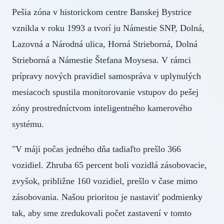
Pešia zóna v historickom centre Banskej Bystrice
vznikla v roku 1993 a tvorí ju Námestie SNP, Dolná,
Lazovná a Národná ulica, Horná Strieborná, Dolná
Strieborná a Námestie Štefana Moysesa. V rámci
prípravy nových pravidiel samospráva v uplynulých
mesiacoch spustila monitorovanie vstupov do pešej
zóny prostredníctvom inteligentného kamerového
systému.
"V máji počas jedného dňa tadiaľto prešlo 366
vozidiel. Zhruba 65 percent boli vozidlá zásobovacie,
zvyšok, približne 160 vozidiel, prešlo v čase mimo
zásobovania. Našou prioritou je nastaviť podmienky
tak, aby sme zredukovali počet zastavení v tomto