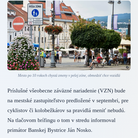
Mesto po 10 rokoch chystá zmeny v pešej zóne, obmedziť chce vozidlá
Príslušné všeobecne záväzné nariadenie (VZN) bude
na mestské zastupiteľstvo predložené v septembri, pre
cyklistov či kolobežkárov sa pravidlá meniť nebudú.
Na tlačovom brífingu o tom v stredu informoval
primátor Banskej Bystrice Ján Nosko.