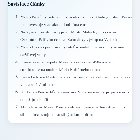
Súvisiace články
Mesto Piešťany pokračuje v modernizácii základných škôl: Počas
leta investuje viac ako pol milióna eur
Na Vysokú bicyklom aj pešo: Mesto Malacky pozýva na
Cyklotúru Pálffyho cesta aj Záhorácky výstup na Vysokú
Mesto Brezno podporí obyvateľov nádobami na zachytávanie
dažďovej vody
Prievidza opäť uspela. Mesto získa takmer 958-tisíc eur z
eurofondov na modernizáciu Kultúrneho domu
Kysucké Nové Mesto má zrekonštruovanú autobusovú stanicu za
viac ako 1,7 mil. eur
FC Tatran Prešov hľadá investora. Súťažné návrhy prijíma mesto
do 20. júla 2026
Aktualizácia: Mesto Prešov vyhlásilo mimoriadnu situáciu po
silnej búrke spojenej so silným krupobitím