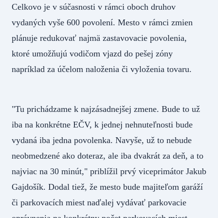
Celkovo je v súčasnosti v rámci oboch druhov
vydaných vyše 600 povolení. Mesto v rámci zmien
plánuje redukovať najmä zastavovacie povolenia,
ktoré umožňujú vodičom vjazd do pešej zóny
napríklad za účelom naloženia či vyloženia tovaru.
"Tu prichádzame k najzásadnejšej zmene. Bude to už
iba na konkrétne EČV, k jednej nehnuteľnosti bude
vydaná iba jedna povolenka. Navyše, už to nebude
neobmedzené ako doteraz, ale iba dvakrát za deň, a to
najviac na 30 minút," priblížil prvý viceprimátor Jakub
Gajdošík. Dodal tiež, že mesto bude majiteľom garáží
či parkovacích miest naďalej vydávať parkovacie
oprávnenia na konkrétny počet parkovacích miest,