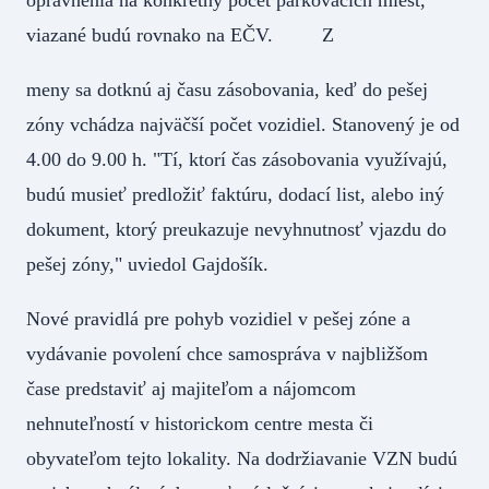
viazané budú rovnako na EČV. Z
meny sa dotknú aj času zásobovania, keď do pešej
zóny vchádza najväčší počet vozidiel. Stanovený je od
4.00 do 9.00 h. "Tí, ktorí čas zásobovania využívajú,
budú musieť predložiť faktúru, dodací list, alebo iný
dokument, ktorý preukazuje nevyhnutnosť vjazdu do
pešej zóny," uviedol Gajdošík.
Nové pravidlá pre pohyb vozidiel v pešej zóne a
vydávanie povolení chce samospráva v najbližšom
čase predstaviť aj majiteľom a nájomcom
nehnuteľností v historickom centre mesta či
obyvateľom tejto lokality. Na dodržiavanie VZN budú