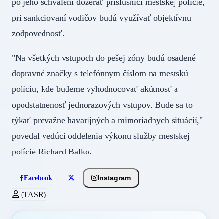
po jeho schválení dozerať príslušníci mestskej polície,
pri sankciovaní vodičov budú využívať objektívnu
zodpovednosť.
"Na všetkých vstupoch do pešej zóny budú osadené
dopravné značky s telefónnym číslom na mestskú
políciu, kde budeme vyhodnocovať akútnosť a
opodstatnenosť jednorazových vstupov. Bude sa to
týkať prevažne havarijných a mimoriadnych situácií,"
povedal vedúci oddelenia výkonu služby mestskej
polície Richard Balko.
Instagram
Facebook
(TASR)