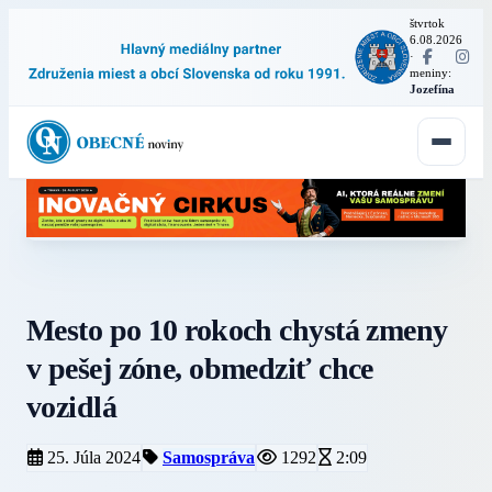
štvrtok
6.08.2026
·
meniny:
Jozefína
Mesto po 10 rokoch chystá zmeny
v pešej zóne, obmedziť chce
vozidlá
25. Júla 2024
Samospráva
1292
2:09