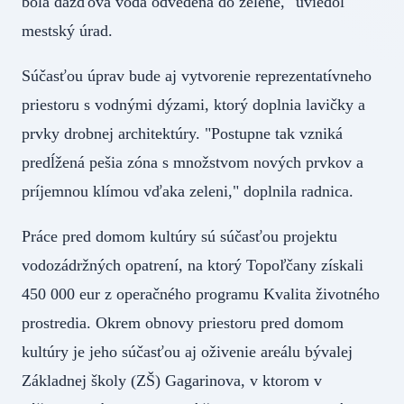
bola dažďová voda odvedená do zelene," uviedol
mestský úrad.
Súčasťou úprav bude aj vytvorenie reprezentatívneho
priestoru s vodnými dýzami, ktorý doplnia lavičky a
prvky drobnej architektúry. "Postupne tak vzniká
predĺžená pešia zóna s množstvom nových prvkov a
príjemnou klímou vďaka zeleni," doplnila radnica.
Práce pred domom kultúry sú súčasťou projektu
vodozádržných opatrení, na ktorý Topoľčany získali
450 000 eur z operačného programu Kvalita životného
prostredia. Okrem obnovy priestoru pred domom
kultúry je jeho súčasťou aj oživenie areálu bývalej
Základnej školy (ZŠ) Gagarinova, v ktorom v