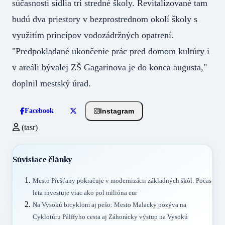
súčasnosti sídlia tri stredné školy. Revitalizované tam
budú dva priestory v bezprostrednom okolí školy s
využitím princípov vodozádržných opatrení.
"Predpokladané ukončenie prác pred domom kultúry i
v areáli bývalej ZŠ Gagarinova je do konca augusta,"
doplnil mestský úrad.
Instagram
Facebook
(tasr)
Súvisiace články
Mesto Piešťany pokračuje v modernizácii základných škôl: Počas
leta investuje viac ako pol milióna eur
Na Vysokú bicyklom aj pešo: Mesto Malacky pozýva na
Cyklotúru Pálffyho cesta aj Záhorácky výstup na Vysokú