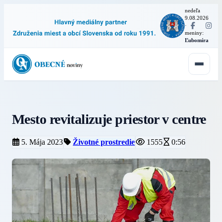
nedeľa
9.08.2026
·
meniny:
Ľubomíra
Mesto revitalizuje priestor v centre
5. Mája 2023
Životné prostredie
1555
0:56