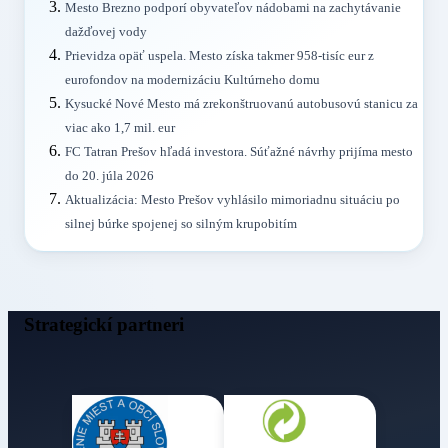
Mesto Brezno podporí obyvateľov nádobami na zachytávanie
dažďovej vody
Prievidza opäť uspela. Mesto získa takmer 958-tisíc eur z
eurofondov na modernizáciu Kultúrneho domu
Kysucké Nové Mesto má zrekonštruovanú autobusovú stanicu za
viac ako 1,7 mil. eur
FC Tatran Prešov hľadá investora. Súťažné návrhy prijíma mesto
do 20. júla 2026
Aktualizácia: Mesto Prešov vyhlásilo mimoriadnu situáciu po
silnej búrke spojenej so silným krupobitím
Strategickí partneri