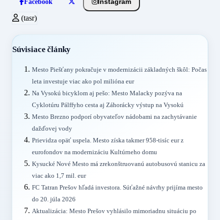
Instagram
Facebook
(tasr)
Súvisiace články
Mesto Piešťany pokračuje v modernizácii základných škôl: Počas
leta investuje viac ako pol milióna eur
Na Vysokú bicyklom aj pešo: Mesto Malacky pozýva na
Cyklotúru Pálffyho cesta aj Záhorácky výstup na Vysokú
Mesto Brezno podporí obyvateľov nádobami na zachytávanie
dažďovej vody
Prievidza opäť uspela. Mesto získa takmer 958-tisíc eur z
eurofondov na modernizáciu Kultúrneho domu
Kysucké Nové Mesto má zrekonštruovanú autobusovú stanicu za
viac ako 1,7 mil. eur
FC Tatran Prešov hľadá investora. Súťažné návrhy prijíma mesto
do 20. júla 2026
Aktualizácia: Mesto Prešov vyhlásilo mimoriadnu situáciu po