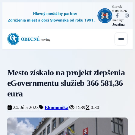
štvrtok
6.08.2026
·
meniny:
Jozefína
Mesto získalo na projekt zlepšenia
eGovernmentu služieb 366 581,36
eura
24. Júla 2023
Ekonomika
1589
0:30