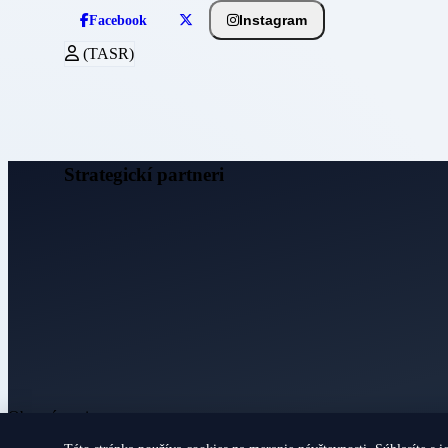
Instagram
Facebook
(TASR)
Strategickí partneri
Obecné noviny