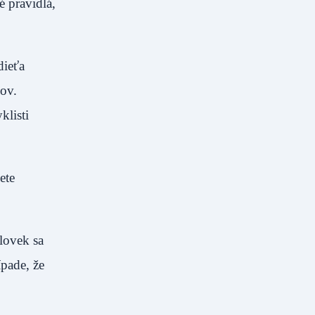
é pravidlá,
dieťa
kov.
klisti
ete
lovek sa
pade, že