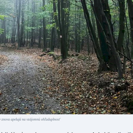
y znova apelujú na vzájomnú ohľaduplnosť