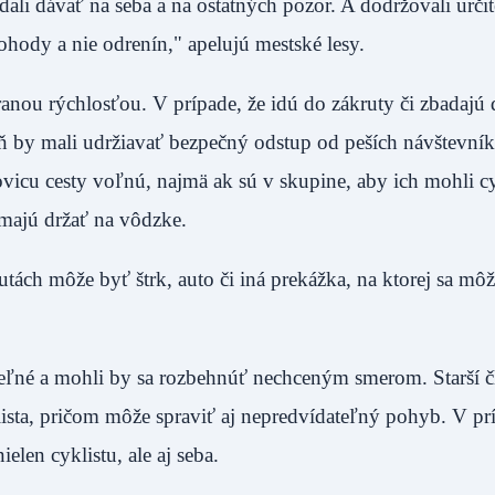
ali dávať na seba a na ostatných pozor. A dodržovali určit
ohody a nie odrenín," apelujú mestské lesy.
ranou rýchlosťou. V prípade, že idú do zákruty či zbadajú 
veň by mali udržiavať bezpečný odstup od peších návštevní
icu cesty voľnú, najmä ak sú v skupine, aby ich mohli cy
 psa majú držať na vôdzke.
rutách môže byť štrk, auto či iná prekážka, na ktorej sa môž
teľné a mohli by sa rozbehnúť nechceným smerom. Starší č
sta, pričom môže spraviť aj nepredvídateľný pohyb. V prí
elen cyklistu, ale aj seba.