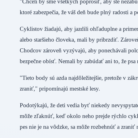
"Chceli by sme všetkých poprosiť, aby ste nezabúd
ktoré zabezpečia, že váš deň bude plný radosti a p
Cyklistov žiadajú, aby jazdili ohľaduplne a prime
alebo staršieho človeka, mali by pribrzdiť. Záro
Chodcov zároveň vyzývajú, aby ponechávali polov
bezpečne obísť. Nemali by zabúdať ani to, že
"Tieto body sú azda najdôležitejšie, pretože v zák
zraniť," pripomínajú mestské lesy.
Podotýkajú, že deti vedia byť niekedy nevyspyta
môže zľaknúť, keď okolo neho prejde rýchlo cykli
pes nie je na vôdzke, sa môže rozbehnúť a zraniť ni