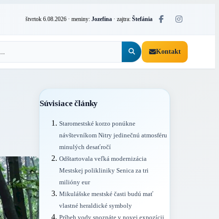
štvrtok 6.08.2026
· meniny:
Jozefína
· zajtra:
Štefánia
Kontakt
Súvisiace články
Staromestské korzo ponúkne
návštevníkom Nitry jedinečnú atmosféru
minulých desaťročí
Odštartovala veľká modernizácia
Mestskej polikliniky Senica za tri
milióny eur
Mikulášske mestské časti budú mať
vlastné heraldické symboly
Príbeh vody spoznáte v novej expozícii