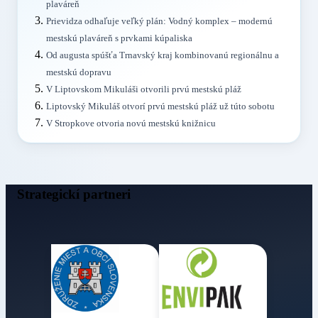
plaváreň
Prievidza odhaľuje veľký plán: Vodný komplex – modernú
mestskú plaváreň s prvkami kúpaliska
Od augusta spúšťa Trnavský kraj kombinovanú regionálnu a
mestskú dopravu
V Liptovskom Mikuláši otvorili prvú mestskú pláž
Liptovský Mikuláš otvorí prvú mestskú pláž už túto sobotu
V Stropkove otvoria novú mestskú knižnicu
Strategickí partneri