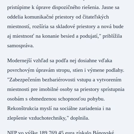
pristúpime k úprave dispozičného riešenia. Jasne sa
oddelia komunikačné priestory od čitateľských
miestností, rozšíria sa skladové priestory a nová bude
aj miestnosť na konanie besied a podujatí," priblížila
samospráva.
Modernejší vzhľad sa podľa nej dosiahne vďaka
povrchovým úpravám stropu, stien i výmene podlahy.
"Zabezpečením bezbariérovosti vstupu a vytvorením
miestnosti pre imobilné osoby sa priestory sprístupnia
osobám s obmedzenou schopnosťou pohybu.
Rekonštrukcia myslí na sociálne zariadenia i na
zlepšenie vzduchotechniky," doplnila.
NFP vo výške 189 769,45 eura získalo Bánovské