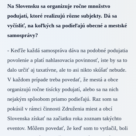
Na Slovensku sa organizuje ročne množstvo
podujatí, ktoré realizujú rôzne subjekty. Dá sa
vyčísliť, na koľkých sa podieľajú obecné a mestské
samosprávy?
- Keďže každá samospráva dáva na podobné podujatia
povolenie a platí nahlasovacia povinnosť, iste by sa to
dalo určiť aj taxatívne, ale to asi nikto skúšať nebude.
V každom prípade treba povedať, že mestá a obce
organizujú ročne tisícky podujatí, alebo sa na nich
nejakým spôsobom priamo podieľajú. Raz som sa
pokúsil v rámci činnosti Združenia miest a obcí
Slovenska získať na začiatku roka zoznam takýchto
eventov. Môžem povedať, že keď som to vytlačil, boli