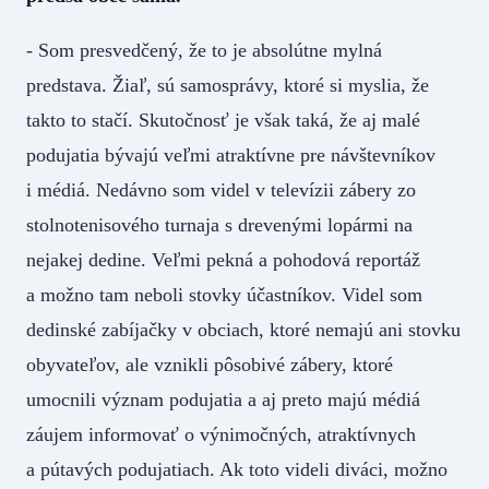
- Som presvedčený, že to je absolútne mylná
predstava. Žiaľ, sú samosprávy, ktoré si myslia, že
takto to stačí. Skutočnosť je však taká, že aj malé
podujatia bývajú veľmi atraktívne pre návštevníkov
i médiá. Nedávno som videl v televízii zábery zo
stolnotenisového turnaja s drevenými lopármi na
nejakej dedine. Veľmi pekná a pohodová reportáž
a možno tam neboli stovky účastníkov. Videl som
dedinské zabíjačky v obciach, ktoré nemajú ani stovku
obyvateľov, ale vznikli pôsobivé zábery, ktoré
umocnili význam podujatia a aj preto majú médiá
záujem informovať o výnimočných, atraktívnych
a pútavých podujatiach. Ak toto videli diváci, možno