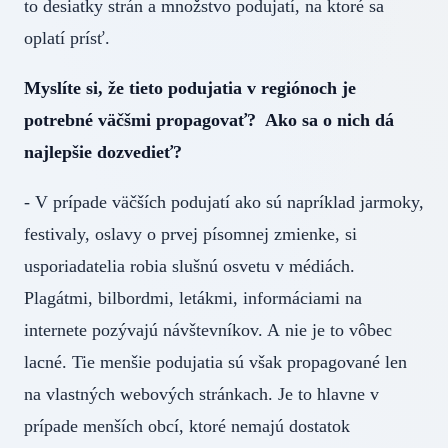
to desiatky strán a množstvo podujatí, na ktoré sa
oplatí prísť.
Myslíte si, že tieto podujatia v regiónoch je
potrebné väčšmi propagovať? Ako sa o nich dá
najlepšie dozvedieť?
- V prípade väčších podujatí ako sú napríklad jarmoky,
festivaly, oslavy o prvej písomnej zmienke, si
usporiadatelia robia slušnú osvetu v médiách.
Plagátmi, bilbordmi, letákmi, informáciami na
internete pozývajú návštevníkov. A nie je to vôbec
lacné. Tie menšie podujatia sú však propagované len
na vlastných webových stránkach. Je to hlavne v
prípade menších obcí, ktoré nemajú dostatok