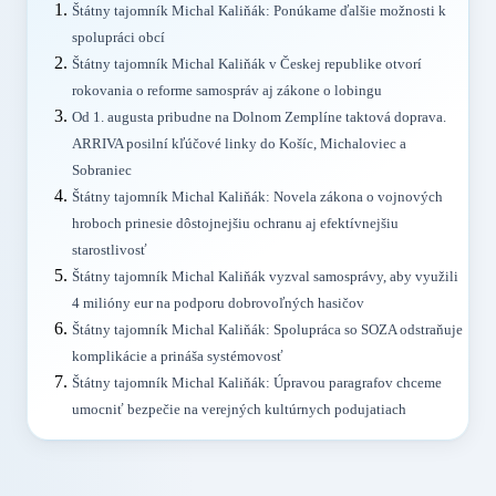
Štátny tajomník Michal Kaliňák: Ponúkame ďalšie možnosti k
spolupráci obcí
Štátny tajomník Michal Kaliňák v Českej republike otvorí
rokovania o reforme samospráv aj zákone o lobingu
Od 1. augusta pribudne na Dolnom Zemplíne taktová doprava.
ARRIVA posilní kľúčové linky do Košíc, Michaloviec a
Sobraniec
Štátny tajomník Michal Kaliňák: Novela zákona o vojnových
hroboch prinesie dôstojnejšiu ochranu aj efektívnejšiu
starostlivosť
Štátny tajomník Michal Kaliňák vyzval samosprávy, aby využili
4 milióny eur na podporu dobrovoľných hasičov
Štátny tajomník Michal Kaliňák: Spolupráca so SOZA odstraňuje
komplikácie a prináša systémovosť
Štátny tajomník Michal Kaliňák: Úpravou paragrafov chceme
umocniť bezpečie na verejných kultúrnych podujatiach