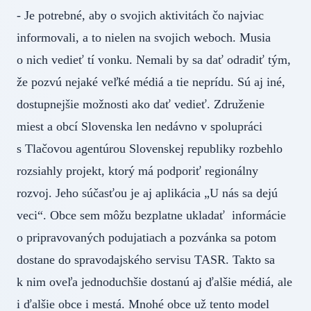
- Je potrebné, aby o svojich aktivitách čo najviac
informovali, a to nielen na svojich weboch. Musia
o nich vedieť tí vonku. Nemali by sa dať odradiť tým,
že pozvú nejaké veľké médiá a tie neprídu. Sú aj iné,
dostupnejšie možnosti ako dať vedieť. Združenie
miest a obcí Slovenska len nedávno v spolupráci
s Tlačovou agentúrou Slovenskej republiky rozbehlo
rozsiahly projekt, ktorý má podporiť regionálny
rozvoj. Jeho súčasťou je aj aplikácia „U nás sa dejú
veci“. Obce sem môžu bezplatne ukladať informácie
o pripravovaných podujatiach a pozvánka sa potom
dostane do spravodajského servisu TASR. Takto sa
k nim oveľa jednoduchšie dostanú aj ďalšie médiá, ale
i ďalšie obce i mestá. Mnohé obce už tento model