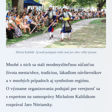
Michal Kaliňák: Aj malé podujatie môže mať pre obec veľký význam
Mnohé z nich sa stali neodmysliteľnou súčasťou
života mesta/obce, tradíciou, lákadlom návštevníkov
a v mnohých prípadoch aj symbolom regiónu.
O význame organizovania podujatí pre verejnosť sa
s expertom na samosprávy Michalom Kaliňákom
rozprával Jaro Nitriansky.