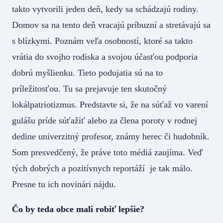
takto vytvorili jeden deň, kedy sa schádzajú rodiny.
Domov sa na tento deň vracajú príbuzní a stretávajú sa
s blízkymi. Poznám veľa osobností, ktoré sa takto
vrátia do svojho rodiska a svojou účasťou podporia
dobrú myšlienku. Tieto podujatia sú na to
príležitosťou. Tu sa prejavuje ten skutočný
lokálpatriotizmus. Predstavte si, že na súťaž vo varení
gulášu príde súťažiť alebo za člena poroty v rodnej
dedine univerzitný profesor, známy herec či hudobník.
Som presvedčený, že práve toto médiá zaujíma. Veď
tých dobrých a pozitívnych reportáží je tak málo.
Presne tu ich novinári nájdu.
Čo by teda obce mali robiť lepšie?