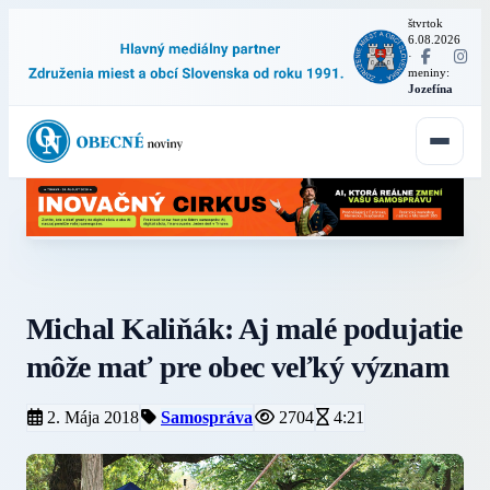
štvrtok
6.08.2026
·
meniny:
Jozefína
Michal Kaliňák: Aj malé podujatie
môže mať pre obec veľký význam
2. Mája 2018
Samospráva
2704
4:21