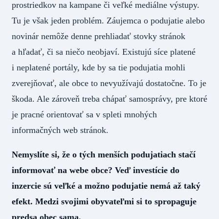
prostriedkov na kampane či veľké mediálne výstupy.
Tu je však jeden problém. Záujemca o podujatie alebo
novinár nemôže denne prehliadať stovky stránok
a hľadať, či sa niečo neobjaví. Existujú síce platené
i neplatené portály, kde by sa tie podujatia mohli
zverejňovať, ale obce to nevyužívajú dostatočne. To je
škoda. Ale zároveň treba chápať samosprávy, pre ktoré
je pracné orientovať sa v spleti mnohých
informačných web stránok.
Nemyslíte si, že o tých menších podujatiach stačí
informovať na webe obce? Veď investície do
inzercie sú veľké a možno podujatie nemá až taký
efekt. Medzi svojimi obyvateľmi si to spropaguje
predsa obec sama.