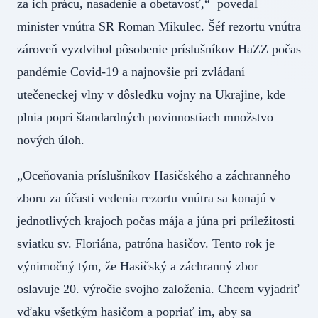
za ich prácu, nasadenie a obetavosť,“ povedal
minister vnútra SR Roman Mikulec. Šéf rezortu vnútra
zároveň vyzdvihol pôsobenie príslušníkov HaZZ počas
pandémie Covid-19 a najnovšie pri zvládaní
utečeneckej vlny v dôsledku vojny na Ukrajine, kde
plnia popri štandardných povinnostiach množstvo
nových úloh.
„Oceňovania príslušníkov Hasičského a záchranného
zboru za účasti vedenia rezortu vnútra sa konajú v
jednotlivých krajoch počas mája a júna pri príležitosti
sviatku sv. Floriána, patróna hasičov. Tento rok je
výnimočný tým, že Hasičský a záchranný zbor
oslavuje 20. výročie svojho založenia. Chcem vyjadriť
vďaku všetkým hasičom a popriať im, aby sa