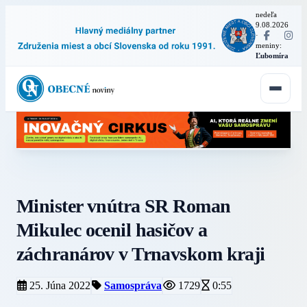
nedeľa
9.08.2026
·
meniny:
Ľubomíra
Minister vnútra SR Roman
Mikulec ocenil hasičov a
záchranárov v Trnavskom kraji
25. Júna 2022
Samospráva
1729
0:55