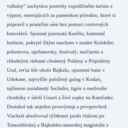
vulkány“ zachytáva postrehy expedičného turistu z
výprav, smerujúcich za panenskou prírodou, ktoré si
pripravil s priateľmi sám bez pomoci cestovných
kancelárií. Spoznal jazernatú Karéliu, kamenné
hrebene, pokryté žltým machom v tundre Kolského
polostrova, upršanorsky, festivalý, močiarmi a
chladnými riekami chránený Polárny a Pripolárny
Ural, reťaz hôr okolo Bajkalu, opustené bane v
Udokane, najvyššie položený gulag v Kodari,
tajfúnom zasiahnutý Sachalin, tigrie a medvedie
chodníky v údolí Ussuri a živé sopky na Kamčatke.
Dosiahol tak nejeden prvovýstup a prvoprechod.
Viackrát absolvoval týždennú jazdu vlakom po
Transsibírskej a Bajkalsko-amurskej magistrále z