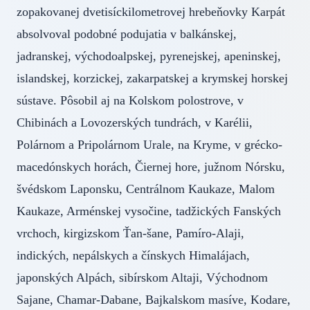
zopakovanej dvetisíckilometrovej hrebeňovky Karpát
absolvoval podobné podujatia v balkánskej,
jadranskej, východoalpskej, pyrenejskej, apeninskej,
islandskej, korzickej, zakarpatskej a krymskej horskej
sústave. Pôsobil aj na Kolskom polostrove, v
Chibinách a Lovozerských tundrách, v Karélii,
Polárnom a Pripolárnom Urale, na Kryme, v grécko-
macedónskych horách, Čiernej hore, južnom Nórsku,
švédskom Laponsku, Centrálnom Kaukaze, Malom
Kaukaze, Arménskej vysočine, tadžických Fanských
vrchoch, kirgizskom Ťan-šane, Pamíro-Alaji,
indických, nepálskych a čínskych Himalájach,
japonských Alpách, sibírskom Altaji, Východnom
Sajane, Chamar-Dabane, Bajkalskom masíve, Kodare,