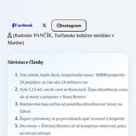
Instagram
Facebook
(Radoslav PANČÍK, Turčianske kultúrne stredisko v
Martine)
Súvisiace články
Viac zelene, lepšie školy, bezpečnejšie mosty: MIRRI podporilo
29 projektov za viac ako 24 miliónov eur
Vyše 1,13 mil. eur do ciest na Kysuciach: Župa rekonštruuje cestu,
ale aj mosty a priepusty v Starej Bystrici
Bratislavská župa začína od pondelka rekonštruovať mosty na
Záhorí
Župné cyklomosty sú po povodniach opäť otvorené a bezpečné
Dva mosty v Železnej Breznici sú už kompletne obnovené, práce
na treťom začínajú