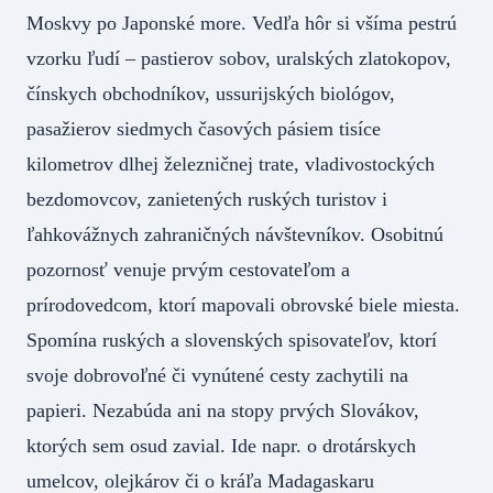
Moskvy po Japonské more. Vedľa hôr si všíma pestrú
vzorku ľudí – pastierov sobov, uralských zlatokopov,
čínskych obchodníkov, ussurijských biológov,
pasažierov siedmych časových pásiem tisíce
kilometrov dlhej železničnej trate, vladivostockých
bezdomovcov, zanietených ruských turistov i
ľahkovážnych zahraničných návštevníkov. Osobitnú
pozornosť venuje prvým cestovateľom a
prírodovedcom, ktorí mapovali obrovské biele miesta.
Spomína ruských a slovenských spisovateľov, ktorí
svoje dobrovoľné či vynútené cesty zachytili na
papieri. Nezabúda ani na stopy prvých Slovákov,
ktorých sem osud zavial. Ide napr. o drotárskych
umelcov, olejkárov či o kráľa Madagaskaru