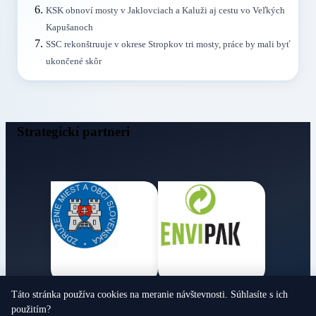
KSK obnoví mosty v Jaklovciach a Kaluži aj cestu vo Veľkých
Kapušanoch
SSC rekonštruuje v okrese Stropkov tri mosty, práce by mali byť
ukončené skôr
Strategickí partneri
Táto stránka používa cookies na meranie návštevnosti. Súhlasíte s ich
Obecné noviny
použitím?