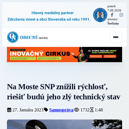
piatok
7.08.2026
·
meniny:
Štefánia
Na Moste SNP znížili rýchlosť,
riešiť budú jeho zlý technický stav
27. Januára 2023
Samospráva
1732
1:48