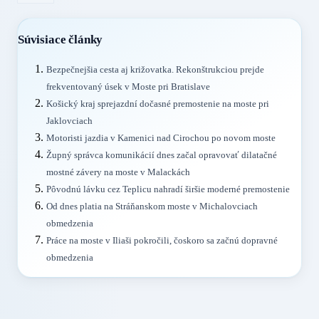
Súvisiace články
Bezpečnejšia cesta aj križovatka. Rekonštrukciou prejde
frekventovaný úsek v Moste pri Bratislave
Košický kraj sprejazdní dočasné premostenie na moste pri
Jaklovciach
Motoristi jazdia v Kamenici nad Cirochou po novom moste
Župný správca komunikácií dnes začal opravovať dilatačné
mostné závery na moste v Malackách
Pôvodnú lávku cez Teplicu nahradí širšie moderné premostenie
Od dnes platia na Stráňanskom moste v Michalovciach
obmedzenia
Práce na moste v Iliaši pokročili, čoskoro sa začnú dopravné
obmedzenia