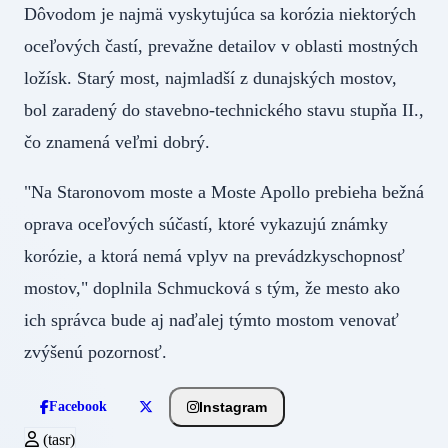
Dôvodom je najmä vyskytujúca sa korózia niektorých
oceľových častí, prevažne detailov v oblasti mostných
ložísk. Starý most, najmladší z dunajských mostov,
bol zaradený do stavebno-technického stavu stupňa II.,
čo znamená veľmi dobrý.
"Na Staronovom moste a Moste Apollo prebieha bežná
oprava oceľových súčastí, ktoré vykazujú známky
korózie, a ktorá nemá vplyv na prevádzkyschopnosť
mostov," doplnila Schmucková s tým, že mesto ako
ich správca bude aj naďalej týmto mostom venovať
zvýšenú pozornosť.
Instagram
Facebook
(tasr)