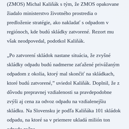
(ZMOS) Michal Kaliňák s tým, že ZMOS opakovane
žiadalo ministerstvo životného prostredia o
predloženie stratégie, ako nakladať s odpadom v
regiónoch, kde budú skládky zatvorené. Rezort mu
však neodpovedal, podotkol Kaliňák.
„Po zatvorení skládok nastane situácia, že zvyšné
skládky odpadu budú nadmerne zaťažené privážaným
odpadom z okolia, ktorý mal skončiť na skládkach,
ktoré budú zatvorené,” uviedol Kaliňák. Doplnil, že z
dôvodu prepravnej vzdialenosti sa pravdepodobne
zvýši aj cena za odvoz odpadu na vzdialenejšiu
skládku. Na Slovensku je podľa Kaliňáka 101 skládok
odpadu, na ktoré sa v priemere ukladá milión ton
odpadu ročne.