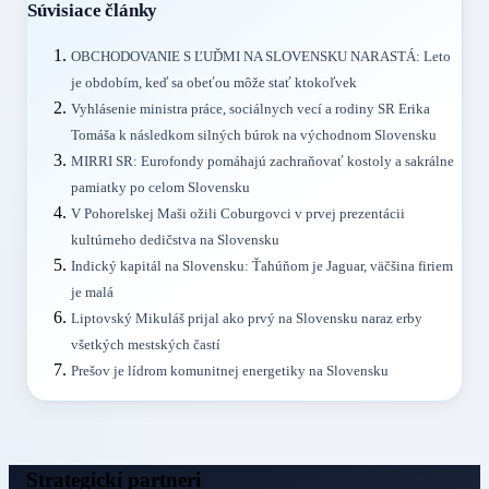
Súvisiace články
OBCHODOVANIE S ĽUĎMI NA SLOVENSKU NARASTÁ: Leto
je obdobím, keď sa obeťou môže stať ktokoľvek
Vyhlásenie ministra práce, sociálnych vecí a rodiny SR Erika
Tomáša k následkom silných búrok na východnom Slovensku
MIRRI SR: Eurofondy pomáhajú zachraňovať kostoly a sakrálne
pamiatky po celom Slovensku
V Pohorelskej Maši ožili Coburgovci v prvej prezentácii
kultúrneho dedičstva na Slovensku
Indický kapitál na Slovensku: Ťahúňom je Jaguar, väčšina firiem
je malá
Liptovský Mikuláš prijal ako prvý na Slovensku naraz erby
všetkých mestských častí
Prešov je lídrom komunitnej energetiky na Slovensku
Strategickí partneri