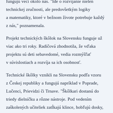
fungujú veci okolo nás. "Ide o rozvíjanie nielen
technickej zručnosti, ale predovšetkým logiky
a matematiky, ktoré v bežnom živote potrebuje každý
z nás," poznamenala.
Projekt technických škôlok na Slovensku funguje už
viac ako tri roky. Radičová zhodnotila, že vďaka
projektu sú deti sebavedomé, vedia rozmýšľať
v súvislostiach a rozvíja sa ich osobnosť.
Technické škôlky vznikli na Slovensku podľa vzoru
z Českej republiky a fungujú napríklad v Poprade,
Lučenci, Prievidzi či Trnave. "Škôlkari dostanú do
triedy dielničku a rôzne nástroje. Pod vedením
zaškolených učiteliek zatĺkajú klince, hobľujú dosky,