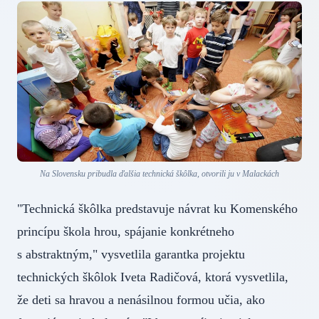
Na Slovensku pribudla ďalšia technická škôlka, otvorili ju v Malackách
"Technická škôlka predstavuje návrat ku Komenského
princípu škola hrou, spájanie konkrétneho
s abstraktným," vysvetlila garantka projektu
technických škôlok Iveta Radičová, ktorá vysvetlila,
že deti sa hravou a nenásilnou formou učia, ako