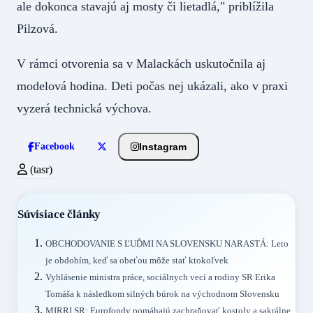
ale dokonca stavajú aj mosty či lietadlá," priblížila
Pilzová.
V rámci otvorenia sa v Malackách uskutočnila aj
modelová hodina. Deti počas nej ukázali, ako v praxi
vyzerá technická výchova.
Instagram
Facebook
(tasr)
Súvisiace články
OBCHODOVANIE S ĽUĎMI NA SLOVENSKU NARASTÁ: Leto
je obdobím, keď sa obeťou môže stať ktokoľvek
Vyhlásenie ministra práce, sociálnych vecí a rodiny SR Erika
Tomáša k následkom silných búrok na východnom Slovensku
MIRRI SR: Eurofondy pomáhajú zachraňovať kostoly a sakrálne