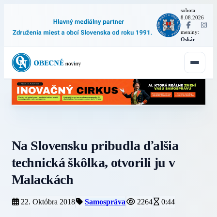
sobota
8.08.2026
·
meniny:
Oskár
Na Slovensku pribudla ďalšia
technická škôlka, otvorili ju v
Malackách
22. Októbra 2018
Samospráva
2264
0:44