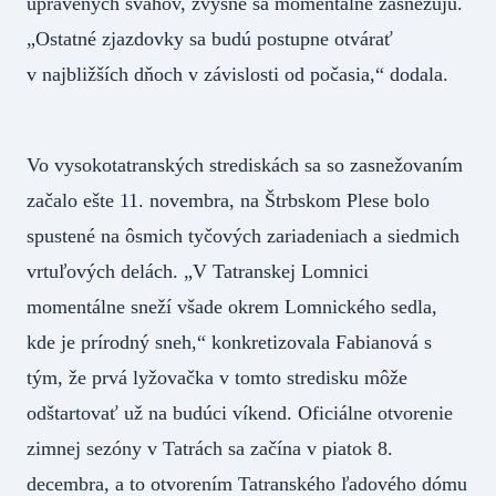
upravených svahov, zvyšné sa momentálne zasnežujú.
„Ostatné zjazdovky sa budú postupne otvárať
v najbližších dňoch v závislosti od počasia,“ dodala.
Vo vysokotatranských strediskách sa so zasnežovaním
začalo ešte 11. novembra, na Štrbskom Plese bolo
spustené na ôsmich tyčových zariadeniach a siedmich
vrtuľových delách. „V Tatranskej Lomnici
momentálne sneží všade okrem Lomnického sedla,
kde je prírodný sneh,“ konkretizovala Fabianová s
tým, že prvá lyžovačka v tomto stredisku môže
odštartovať už na budúci víkend. Oficiálne otvorenie
zimnej sezóny v Tatrách sa začína v piatok 8.
decembra, a to otvorením Tatranského ľadového dómu