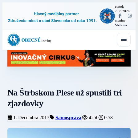
piatok
7.08.2026
·
meniny:
Štefánia
Na Štrbskom Plese už spustili tri
zjazdovky
1. Decembra 2017
Samospráva
4250
0:58