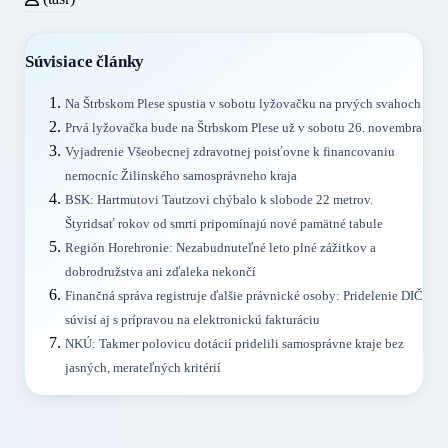
Súvisiace články
Na Štrbskom Plese spustia v sobotu lyžovačku na prvých svahoch
Prvá lyžovačka bude na Štrbskom Plese už v sobotu 26. novembra
Vyjadrenie Všeobecnej zdravotnej poisťovne k financovaniu
nemocníc Žilinského samosprávneho kraja
BSK: Hartmutovi Tautzovi chýbalo k slobode 22 metrov.
Štyridsať rokov od smrti pripomínajú nové pamätné tabule
Región Horehronie: Nezabudnuteľné leto plné zážitkov a
dobrodružstva ani zďaleka nekončí
Finančná správa registruje ďalšie právnické osoby: Pridelenie DIČ
súvisí aj s prípravou na elektronickú fakturáciu
NKÚ: Takmer polovicu dotácií pridelili samosprávne kraje bez
jasných, merateľných kritérií