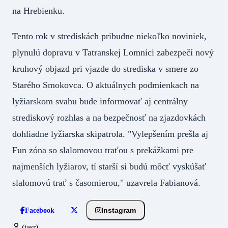
na Hrebienku.
Tento rok v strediskách pribudne niekoľko noviniek,
plynulú dopravu v Tatranskej Lomnici zabezpečí nový
kruhový objazd pri vjazde do strediska v smere zo
Starého Smokovca. O aktuálnych podmienkach na
lyžiarskom svahu bude informovať aj centrálny
strediskový rozhlas a na bezpečnosť na zjazdovkách
dohliadne lyžiarska skipatrola. "Vylepšením prešla aj
Fun zóna so slalomovou traťou s prekážkami pre
najmenších lyžiarov, tí starší si budú môcť vyskúšať
slalomovú trať s časomierou," uzavrela Fabianová.
Instagram
Facebook
(tasr)