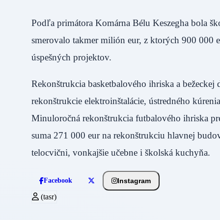
Podľa primátora Komárna Bélu Keszegha bola škol
smerovalo takmer milión eur, z ktorých 900 000 e
úspešných projektov.
Rekonštrukcia basketbalového ihriska a bežeckej d
rekonštrukcie elektroinštalácie, ústredného kúren
Minuloročná rekonštrukcia futbalového ihriska pr
suma 271 000 eur na rekonštrukciu hlavnej budov
telocvični, vonkajšie učebne i školská kuchyňa.
Instagram
Facebook
(tasr)