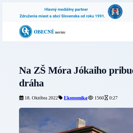
Na ZŠ Móra Jókaiho pribudl
dráha
18. Októbra 2022
Ekonomika
1560
0:27