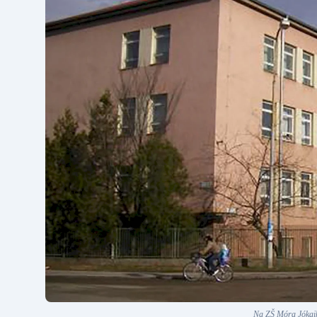
Na ZŠ Móra Jókaiho