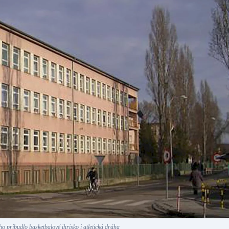
 pribudlo basketbalové ihrisko i atletická dráha