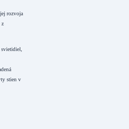
ej rozvoja
 z
vietidiel,
adená
ty stien v