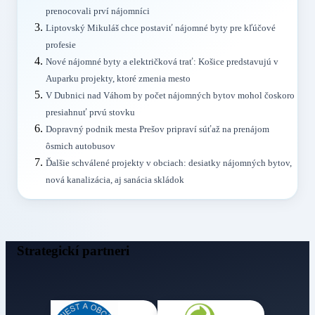
prenocovali prví nájomníci
Liptovský Mikuláš chce postaviť nájomné byty pre kľúčové
profesie
Nové nájomné byty a električková trať: Košice predstavujú v
Auparku projekty, ktoré zmenia mesto
V Dubnici nad Váhom by počet nájomných bytov mohol čoskoro
presiahnuť prvú stovku
Dopravný podnik mesta Prešov pripraví súťaž na prenájom
ôsmich autobusov
Ďalšie schválené projekty v obciach: desiatky nájomných bytov,
nová kanalizácia, aj sanácia skládok
Strategickí partneri