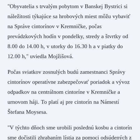
"Obyvatelia s trvalým pobytom v Banskej Bystrici si
náležitosti týkajúce sa hrobových miest môžu vybaviť
na Správe cintorínov v Kremničke, počas
prevádzkových hodín v pondelky, stredy a štvrtky od
8.00 do 14.00 h, v utorky do 16.30 h a v piatky do
12.00 h," uviedla Mojžišová.
Počas sviatkov zosnulých budú zamestnanci Správy
cintorínov operatívne zabezpečovať poriadok a vývoz
odpadkov na centrálnom cintoríne v Kremničke a
urnovom háji. To platí aj pre cintorín na Námestí
Štefana Moysesa.
"V týchto dňoch sme urobili poslednú kosbu a cintorín
sme dočistili zhrabaním lístia za pomoci odsúdených z