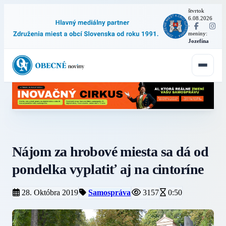
štvrtok
6.08.2026
·
meniny:
Jozefína
Nájom za hrobové miesta sa dá od
pondelka vyplatiť aj na cintoríne
28. Októbra 2019
Samospráva
3157
0:50