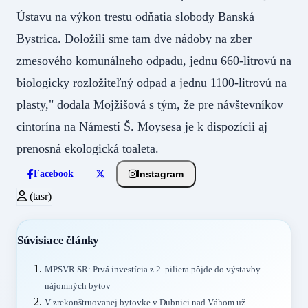
Ústavu na výkon trestu odňatia slobody Banská
Bystrica. Doložili sme tam dve nádoby na zber
zmesového komunálneho odpadu, jednu 660-litrovú na
biologicky rozložiteľný odpad a jednu 1100-litrovú na
plasty," dodala Mojžišová s tým, že pre návštevníkov
cintorína na Námestí Š. Moysesa je k dispozícii aj
prenosná ekologická toaleta.
Instagram
Facebook
(tasr)
Súvisiace články
MPSVR SR: Prvá investícia z 2. piliera pôjde do výstavby
nájomných bytov
V zrekonštruovanej bytovke v Dubnici nad Váhom už