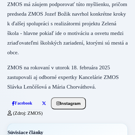
ZMOS má záujem podporovať túto myšlienku, pričom
predseda ZMOS Jozef Božik navrhol konkrétne kroky
k ďalšej spolupráci s realizátormi projektu Zelená
škola - hlavne pokiaľ ide o motiváciu a osvetu medzi
zriaďovateľmi školských zariadení, ktorými sú mestá a
obce.
ZMOS na rokovaní v utorok 18. februára 2025
zastupovali aj odborné expertky Kancelárie ZMOS
Slávka Lenčéšová a Mária Chorváthová.
Instagram
Facebook
(Zdroj: ZMOS)
Súvisiace články