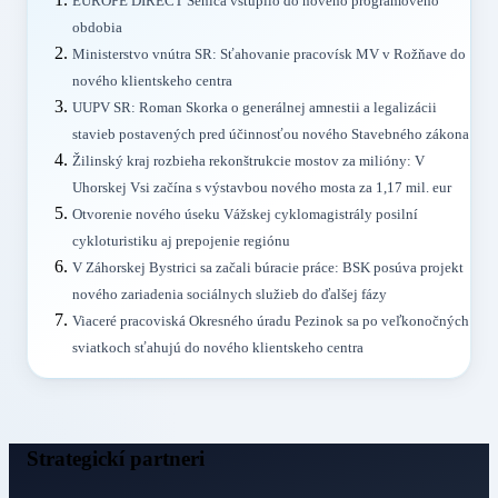
EUROPE DIRECT Senica vstúpilo do nového programového
obdobia
Ministerstvo vnútra SR: Sťahovanie pracovísk MV v Rožňave do
nového klientskeho centra
UUPV SR: Roman Skorka o generálnej amnestii a legalizácii
stavieb postavených pred účinnosťou nového Stavebného zákona
Žilinský kraj rozbieha rekonštrukcie mostov za milióny: V
Uhorskej Vsi začína s výstavbou nového mosta za 1,17 mil. eur
Otvorenie nového úseku Vážskej cyklomagistrály posilní
cykloturistiku aj prepojenie regiónu
V Záhorskej Bystrici sa začali búracie práce: BSK posúva projekt
nového zariadenia sociálnych služieb do ďalšej fázy
Viaceré pracoviská Okresného úradu Pezinok sa po veľkonočných
sviatkoch sťahujú do nového klientskeho centra
Strategickí partneri