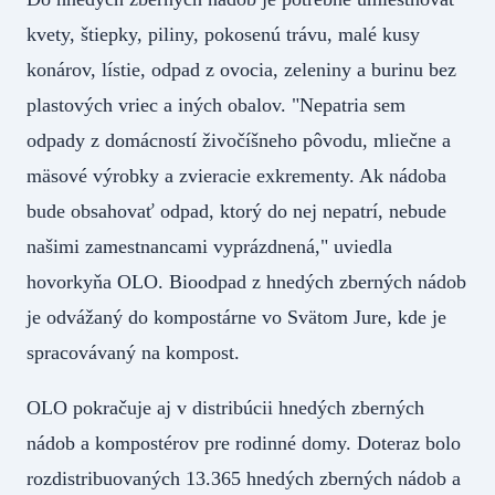
kvety, štiepky, piliny, pokosenú trávu, malé kusy
konárov, lístie, odpad z ovocia, zeleniny a burinu bez
plastových vriec a iných obalov. "Nepatria sem
odpady z domácností živočíšneho pôvodu, mliečne a
mäsové výrobky a zvieracie exkrementy. Ak nádoba
bude obsahovať odpad, ktorý do nej nepatrí, nebude
našimi zamestnancami vyprázdnená," uviedla
hovorkyňa OLO. Bioodpad z hnedých zberných nádob
je odvážaný do kompostárne vo Svätom Jure, kde je
spracovávaný na kompost.
OLO pokračuje aj v distribúcii hnedých zberných
nádob a kompostérov pre rodinné domy. Doteraz bolo
rozdistribuovaných 13.365 hnedých zberných nádob a