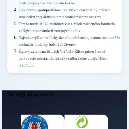
dostupnejšiu a komfortnejšiu liečbu
736 metrov spolupatričnosti vo Vítkovciach: silný príklad
senzibilizačnej aktivity proti protirómskemu rasizmu
Taraba rozdelil 141 miliónov eur z Modernizačného fondu do
veľkých rekonštrukcií verejných budov
Najvzácnejší valentínsky dar v komárňanskej nemocnici pomôže
zachrániť desiatky ľudských životov
Úpravy zelene na Hlinách V a VII v Žiline prinesú nové
parkovacie miesta, náhradná výsadba začne v najbližších
týždňoch
Strategickí partneri