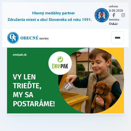
sobota
8.08.2026
·
meniny:
Oskár