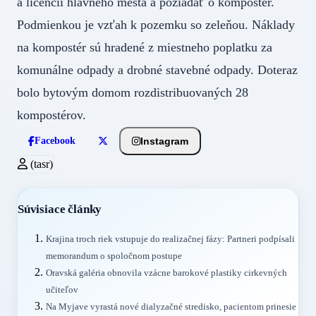
a licencií hlavného mesta a požiadať o kompostér.
Podmienkou je vzťah k pozemku so zeleňou. Náklady
na kompostér sú hradené z miestneho poplatku za
komunálne odpady a drobné stavebné odpady. Doteraz
bolo bytovým domom rozdistribuovaných 28
kompostérov.
Instagram
Facebook
(tasr)
Súvisiace články
Krajina troch riek vstupuje do realizačnej fázy: Partneri podpísali
memorandum o spoločnom postupe
Oravská galéria obnovila vzácne barokové plastiky cirkevných
učiteľov
Na Myjave vyrastá nové dialyzačné stredisko, pacientom prinesie