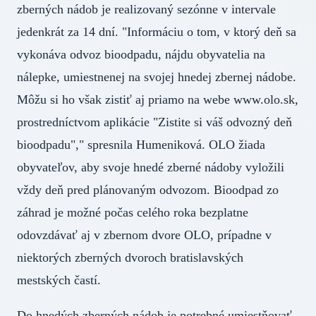
zberných nádob je realizovaný sezónne v intervale
jedenkrát za 14 dní. "Informáciu o tom, v ktorý deň sa
vykonáva odvoz bioodpadu, nájdu obyvatelia na
nálepke, umiestnenej na svojej hnedej zbernej nádobe.
Môžu si ho však zistiť aj priamo na webe www.olo.sk,
prostredníctvom aplikácie "Zistite si váš odvozný deň
bioodpadu"," spresnila Humeniková. OLO žiada
obyvateľov, aby svoje hnedé zberné nádoby vyložili
vždy deň pred plánovaným odvozom. Bioodpad zo
záhrad je možné počas celého roka bezplatne
odovzdávať aj v zbernom dvore OLO, prípadne v
niektorých zberných dvoroch bratislavských
mestských častí.
Do hnedých zberných nádob je potrebné umiestňovať