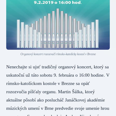
Organový koncert rozozvučí rímsko-katolícky kostol v Brezne
Nenechajte si ujsť tradičný organový koncert, ktorý sa
uskutoční už túto sobotu 9. februára o 16:00 hodine. V
rímsko-katolíckom kostole v Brezne sa opäť
rozozvučia píšťaly organu. Martin Šálka, ktorý
aktuálne pôsobí ako poslucháč Janáčkovej akadémie
múzických umení v Brne predvedie svoje umenie hrou