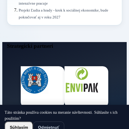
intenzívne pracuje
Projekt Ľudia a hrady - krok k sociálnej ekonomike, bude
pokračovať aj v roku 2027
Strategickí partneri
Táto stránka používa cookies na meranie návštevnosti. Súhlasíte s ich
Obecné noviny
použitím?
© 2026 Všetky práva vyhradené
Súhlasím
Odmietnuť