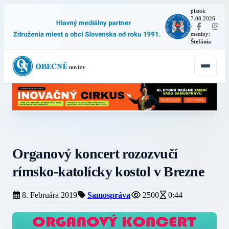
piatok
7.08.2026
·
meniny:
Štefánia
Organový koncert rozozvučí
rímsko-katolícky kostol v Brezne
8. Februára 2019
Samospráva
2500
0:44