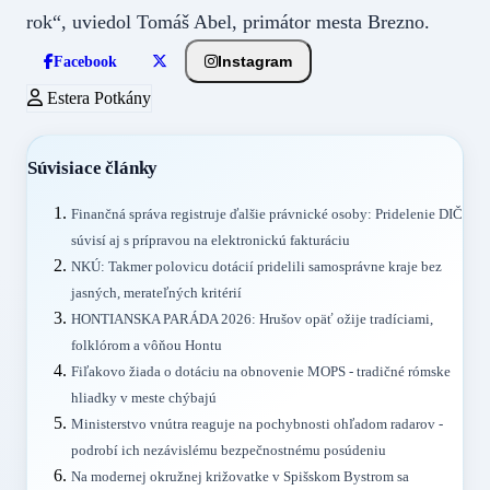
rok“, uviedol Tomáš Abel, primátor mesta Brezno.
Instagram
Facebook
Estera Potkány
Súvisiace články
Finančná správa registruje ďalšie právnické osoby: Pridelenie DIČ
súvisí aj s prípravou na elektronickú fakturáciu
NKÚ: Takmer polovicu dotácií pridelili samosprávne kraje bez
jasných, merateľných kritérií
HONTIANSKA PARÁDA 2026: Hrušov opäť ožije tradíciami,
folklórom a vôňou Hontu
Fiľakovo žiada o dotáciu na obnovenie MOPS - tradičné rómske
hliadky v meste chýbajú
Ministerstvo vnútra reaguje na pochybnosti ohľadom radarov -
podrobí ich nezávislému bezpečnostnému posúdeniu
Na modernej okružnej križovatke v Spišskom Bystrom sa