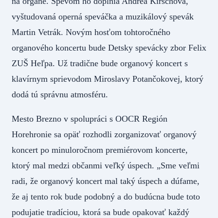
na organe. Spevom ho doplnia Andrea Kirschová,
vyštudovaná operná speváčka a muzikálový spevák
Martin Vetrák. Novým hosťom tohtoročného
organového koncertu bude Detsky spevácky zbor Felix
ZUŠ Heľpa. Už tradične bude organový koncert s
klavírnym sprievodom Miroslavy Potančokovej, ktorý
dodá tú správnu atmosféru.
Mesto Brezno v spolupráci s OOCR Región
Horehronie sa opäť rozhodli zorganizovať organový
koncert po minuloročnom premiérovom koncerte,
ktorý mal medzi občanmi veľký úspech. „Sme veľmi
radi, že organový koncert mal taký úspech a dúfame,
že aj tento rok bude podobný a do budúcna bude toto
podujatie tradíciou, ktorá sa bude opakovať každý