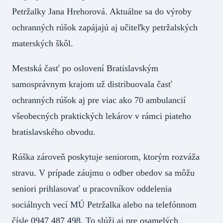
Petržalky Jana Hrehorová. Aktuálne sa do výroby
ochranných rúšok zapájajú aj učiteľky petržalských
materských škôl.
Mestská časť po oslovení Bratislavským
samosprávnym krajom už distribuovala časť
ochranných rúšok aj pre viac ako 70 ambulancií
všeobecných praktických lekárov v rámci piateho
bratislavského obvodu.
Rúška zároveň poskytuje seniorom, ktorým rozváža
stravu. V prípade záujmu o odber obedov sa môžu
seniori prihlasovať u pracovníkov oddelenia
sociálnych vecí MÚ Petržalka alebo na telefónnom
čísle 0947 487 498. To slúži aj pre osamelých