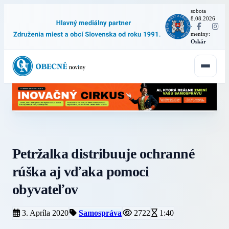
sobota
8.08.2026
·
meniny:
Oskár
Petržalka distribuuje ochranné
rúška aj vďaka pomoci
obyvateľov
3. Apríla 2020
Samospráva
2722
1:40