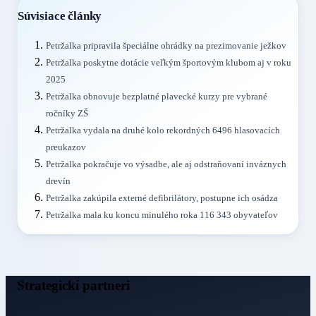
Súvisiace články
Petržalka pripravila špeciálne ohrádky na prezimovanie ježkov
Petržalka poskytne dotácie veľkým športovým klubom aj v roku
2025
Petržalka obnovuje bezplatné plavecké kurzy pre vybrané
ročníky ZŠ
Petržalka vydala na druhé kolo rekordných 6496 hlasovacích
preukazov
Petržalka pokračuje vo výsadbe, ale aj odstraňovaní inváznych
drevín
Petržalka zakúpila externé defibrilátory, postupne ich osádza
Petržalka mala ku koncu minulého roka 116 343 obyvateľov
Strategickí partneri