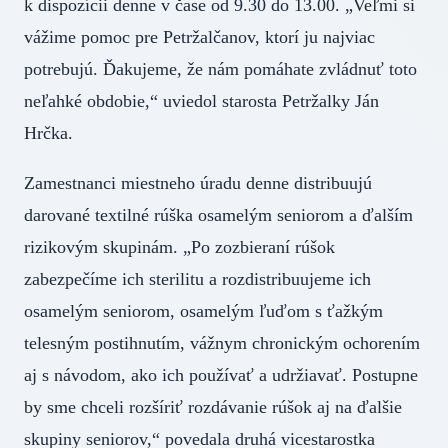
k dispozícii denne v čase od 9.30 do 13.00. „Veľmi si
vážime pomoc pre Petržalčanov, ktorí ju najviac
potrebujú. Ďakujeme, že nám pomáhate zvládnuť toto
neľahké obdobie,“ uviedol starosta Petržalky Ján
Hrčka.
Zamestnanci miestneho úradu denne distribuujú
darované textilné rúška osamelým seniorom a ďalším
rizikovým skupinám. „Po zozbieraní rúšok
zabezpečíme ich sterilitu a rozdistribuujeme ich
osamelým seniorom, osamelým ľuďom s ťažkým
telesným postihnutím, vážnym chronickým ochorením
aj s návodom, ako ich používať a udržiavať. Postupne
by sme chceli rozšíriť rozdávanie rúšok aj na ďalšie
skupiny seniorov,“ povedala druhá vicestarostka