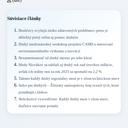
(tasr)
Súvisiace články
Horúčavy zvyšujú riziko zdravotných problémov, preto je
dôležitý pitný režim aj pomoc druhým
Druhý medzinárodný workshop projektu CASRI o smerovaní
environmentálneho výskumu a inovácií
Nezamestnanosť už druhý mesiac po sebe klesá
Mzdy Slovákov sa udržali aj druhý rok nad úrovňou inflácie,
avšak ich reálny rast za rok 2025 sa spomalil na 2,2 %
Takmer každý druhý regionálny most je v zlom technickom stave
Srdce pre druhých – Žilinský samosprávny kraj ocenil tých, ktorí
pomáhajú s láskou
Nelichotivé vysvedčenie: Každý druhý most v zlom stave,
diaľnice staviame pomaly