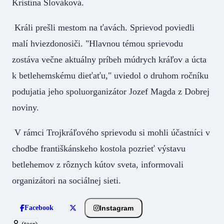
Kristína Slováková.
Králi prešli mestom na ťavách. Sprievod poviedli
malí hviezdonosiči. "Hlavnou témou sprievodu
zostáva večne aktuálny príbeh múdrych kráľov a úcta
k betlehemskému dieťaťu," uviedol o druhom ročníku
podujatia jeho spoluorganizátor Jozef Magda z Dobrej
noviny.
V rámci Trojkráľového sprievodu si mohli účastníci v
chodbe františkánskeho kostola pozrieť výstavu
betlehemov z rôznych kútov sveta, informovali
organizátori na sociálnej sieti.
Instagram
Facebook