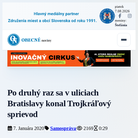
piatok
7.08.2026
·
meniny:
Štefánia
Po druhý raz sa v uliciach
Bratislavy konal Trojkráľový
sprievod
7. Januára 2020
Samospráva
2169
0:29