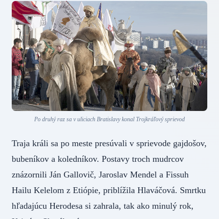
Po druhý raz sa v uliciach Bratislavy konal Trojkráľový sprievod
Traja králi sa po meste presúvali v sprievode gajdošov,
bubeníkov a koledníkov. Postavy troch mudrcov
znázornili Ján Gallovič, Jaroslav Mendel a Fissuh
Hailu Kelelom z Etiópie, priblížila Hlaváčová. Smrtku
hľadajúcu Herodesa si zahrala, tak ako minulý rok,