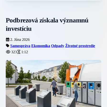
Podbrezová získala významnú
investíciu
2. Júna 2026
Samospráva
Ekonomika
Odpady
Životné prostredie
323
1:12