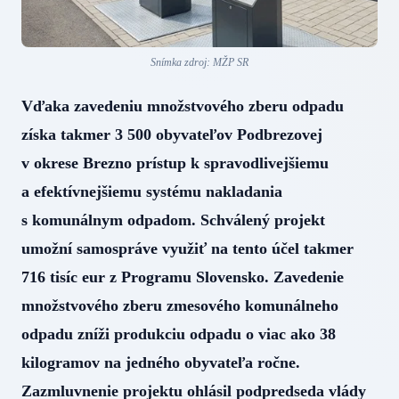
Snímka zdroj: MŽP SR
Vďaka zavedeniu množstvového zberu odpadu
získa takmer 3 500 obyvateľov Podbrezovej
v okrese Brezno prístup k spravodlivejšiemu
a efektívnejšiemu systému nakladania
s komunálnym odpadom. Schválený projekt
umožní samospráve využiť na tento účel takmer
716 tisíc eur z Programu Slovensko. Zavedenie
množstvového zberu zmesového komunálneho
odpadu zníži produkciu odpadu o viac ako 38
kilogramov na jedného obyvateľa ročne.
Zazmluvnenie projektu ohlásil podpredseda vlády