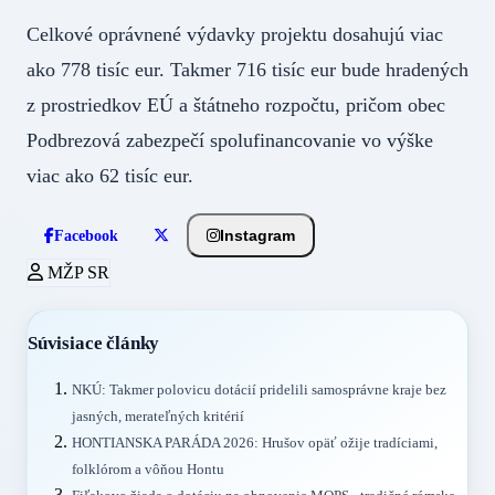
Celkové oprávnené výdavky projektu dosahujú viac
ako 778 tisíc eur. Takmer 716 tisíc eur bude hradených
z prostriedkov EÚ a štátneho rozpočtu, pričom obec
Podbrezová zabezpečí spolufinancovanie vo výške
viac ako 62 tisíc eur.
Instagram
Facebook
MŽP SR
Súvisiace články
NKÚ: Takmer polovicu dotácií pridelili samosprávne kraje bez
jasných, merateľných kritérií
HONTIANSKA PARÁDA 2026: Hrušov opäť ožije tradíciami,
folklórom a vôňou Hontu