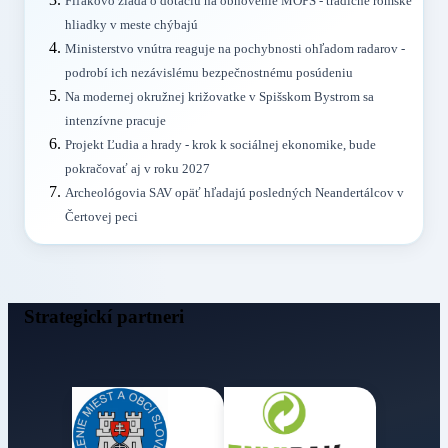
Fiľakovo žiada o dotáciu na obnovenie MOPS - tradičné rómske
hliadky v meste chýbajú
Ministerstvo vnútra reaguje na pochybnosti ohľadom radarov -
podrobí ich nezávislému bezpečnostnému posúdeniu
Na modernej okružnej križovatke v Spišskom Bystrom sa
intenzívne pracuje
Projekt Ľudia a hrady - krok k sociálnej ekonomike, bude
pokračovať aj v roku 2027
Archeológovia SAV opäť hľadajú posledných Neandertálcov v
Čertovej peci
Strategickí partneri