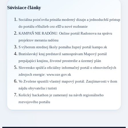
Súvisiace články
Sociálna poisťovňa prináša moderný dizajn a jednoduchší prístup
do portálu eSlužieb cez eID a nové rozhranie
KAMPAŇ NIE RADÓNU: Online portál Radonova na správu
projektov merania radónu
S výberom strednej školy pomáha župný portál kampo.sk
Bratislavský kraj predstavil samosprávam Mapový portál
prepájajúci krajinu, životné prostredie a územný plán
Slovensko spúšťa oficiálny informačný portál o obnoviteľných
zdrojoch energie: www.oze.gov.sk
Vo Zvolene spustili vlastný mapový portál. Zaujímavosti v ňom
nájdu obyvatelia i turisti
Košický hackathon je zameraný na návrh regionálneho
rozvojového portálu