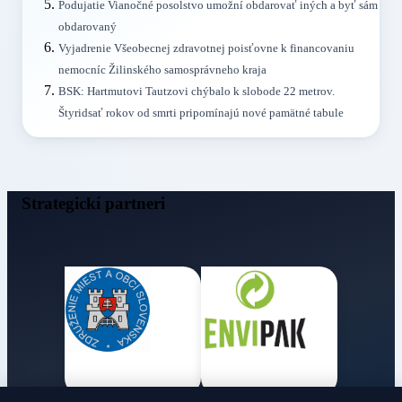
Podujatie Vianočné posolstvo umožní obdarovať iných a byť sám
obdarovaný
Vyjadrenie Všeobecnej zdravotnej poisťovne k financovaniu
nemocníc Žilinského samosprávneho kraja
BSK: Hartmutovi Tautzovi chýbalo k slobode 22 metrov.
Štyridsať rokov od smrti pripomínajú nové pamätné tabule
Strategickí partneri