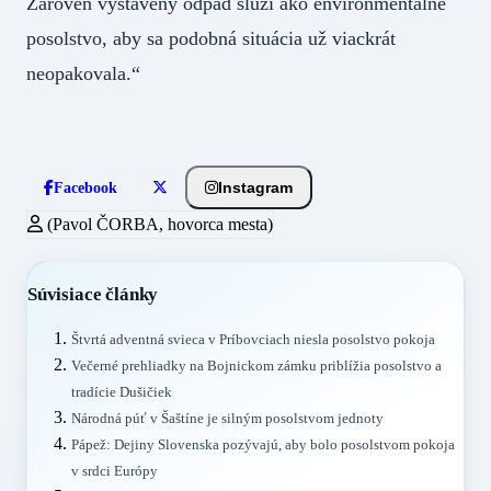
Zároveň vystavený odpad slúži ako environmentálne
posolstvo, aby sa podobná situácia už viackrát
neopakovala.“
Instagram
Facebook
(Pavol ČORBA, hovorca mesta)
Súvisiace články
Štvrtá adventná svieca v Príbovciach niesla posolstvo pokoja
Večerné prehliadky na Bojnickom zámku priblížia posolstvo a
tradície Dušičiek
Národná púť v Šaštíne je silným posolstvom jednoty
Pápež: Dejiny Slovenska pozývajú, aby bolo posolstvom pokoja
v srdci Európy