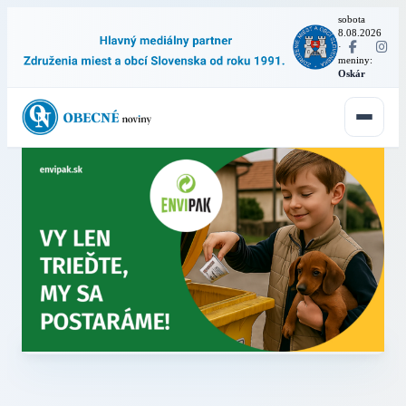
sobota
8.08.2026
·
meniny:
Oskár