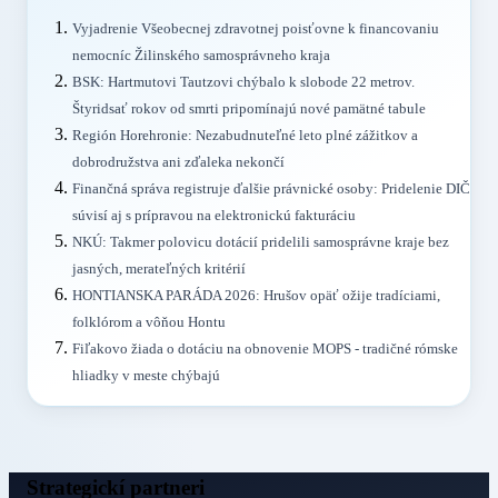
Vyjadrenie Všeobecnej zdravotnej poisťovne k financovaniu
nemocníc Žilinského samosprávneho kraja
BSK: Hartmutovi Tautzovi chýbalo k slobode 22 metrov.
Štyridsať rokov od smrti pripomínajú nové pamätné tabule
Región Horehronie: Nezabudnuteľné leto plné zážitkov a
dobrodružstva ani zďaleka nekončí
Finančná správa registruje ďalšie právnické osoby: Pridelenie DIČ
súvisí aj s prípravou na elektronickú fakturáciu
NKÚ: Takmer polovicu dotácií pridelili samosprávne kraje bez
jasných, merateľných kritérií
HONTIANSKA PARÁDA 2026: Hrušov opäť ožije tradíciami,
folklórom a vôňou Hontu
Fiľakovo žiada o dotáciu na obnovenie MOPS - tradičné rómske
hliadky v meste chýbajú
Strategickí partneri