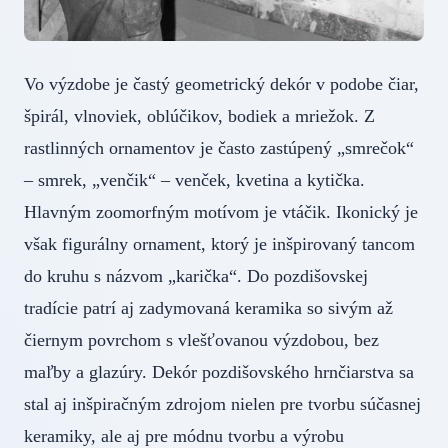
Vo výzdobe je častý geometrický dekór v podobe čiar,
špirál, vlnoviek, oblúčikov, bodiek a mriežok. Z
rastlinných ornamentov je často zastúpený „smrečok“
– smrek, „venčik“ – venček, kvetina a kytička.
Hlavným zoomorfným motívom je vtáčik. Ikonický je
však figurálny ornament, ktorý je inšpirovaný tancom
do kruhu s názvom „karička“. Do pozdišovskej
tradície patrí aj zadymovaná keramika so sivým až
čiernym povrchom s vlešťovanou výzdobou, bez
maľby a glazúry. Dekór pozdišovského hrnčiarstva sa
stal aj inšpiračným zdrojom nielen pre tvorbu súčasnej
keramiky, ale aj pre módnu tvorbu a výrobu