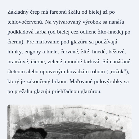
Základný črep má farebnú škálu od bielej až po
tehlovočervenú. Na vytvarovaný výrobok sa nanáša
podkladová farba (od bielej cez odtiene žlto-hnedej po
čiernu). Pre maľovanie pod glazúru sa používajú
hlinky, engoby a biele, červené, žlté, hnedé, béžové,
oranžové, čierne, zelené a modré farbivá. Sú nanášané
štetcom alebo upraveným hovädzím rohom („rožok“),
ktorý je zakončený brkom. Maľované polovýrobky sa
po prežahu glazujú priehľadnou glazúrou.