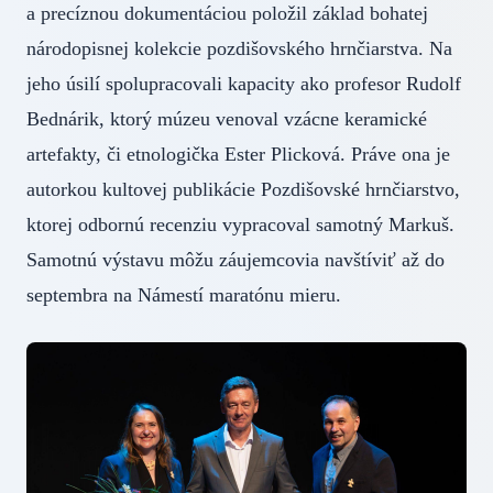
a precíznou dokumentáciou položil základ bohatej
národopisnej kolekcie pozdišovského hrnčiarstva. Na
jeho úsilí spolupracovali kapacity ako profesor Rudolf
Bednárik, ktorý múzeu venoval vzácne keramické
artefakty, či etnologička Ester Plicková. Práve ona je
autorkou kultovej publikácie Pozdišovské hrnčiarstvo,
ktorej odbornú recenziu vypracoval samotný Markuš.
Samotnú výstavu môžu záujemcovia navštíviť až do
septembra na Námestí maratónu mieru.