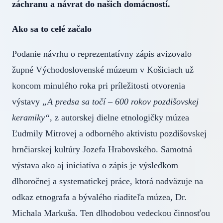
záchranu a návrat do našich domácností.
Ako sa to celé začalo
Podanie návrhu o reprezentatívny zápis avizovalo
župné Východoslovenské múzeum v Košiciach už
koncom minulého roka pri príležitosti otvorenia
výstavy
„A predsa sa točí – 600 rokov pozdišovskej
keramiky“
, z autorskej dielne etnologičky múzea
Ľudmily Mitrovej a odborného aktivistu pozdišovskej
hrnčiarskej kultúry Jozefa Hrabovského. Samotná
výstava ako aj iniciatíva o zápis je výsledkom
dlhoročnej a systematickej práce, ktorá nadväzuje na
odkaz etnografa a bývalého riaditeľa múzea, Dr.
Michala Markuša. Ten dlhodobou vedeckou činnosťou