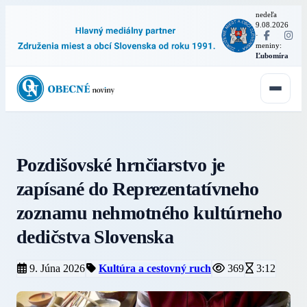
nedeľa
9.08.2026
·
meniny:
Ľubomíra
Pozdišovské hrnčiarstvo je
zapísané do Reprezentatívneho
zoznamu nehmotného kultúrneho
dedičstva Slovenska
9. Júna 2026
Kultúra a cestovný ruch
369
3:12