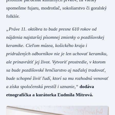
spomeňme fujaru, modrotlač, sokoliarstvo či goralský
folklór.
„Práve 11. októbra to bude presne 610 rokov od
nájdenia najstaršej písomnej zmienky o pozdišovskej
keramike. Cieľom múzea, košického kraja i
pridružených odborníkov nie je len uchovať keramiku,
ale prinavrátiť jej život. Vytvoriť prostredie, v ktorom
sa bude pozdišovské hrnčiarstvo aj naďalej tradovať,
bude schopné živiť ľudí, ktorí sa mu rozhodnú venovať
a získa spoločenskú prestíž i uznanie,“
dodáva
etnografička a kurátorka Ľudmila Mitrová.