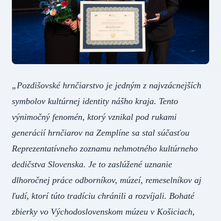
„Pozdišovské hrnčiarstvo je jedným z najvzácnejších
symbolov kultúrnej identity nášho kraja. Tento
výnimočný fenomén, ktorý vznikal pod rukami
generácií hrnčiarov na Zemplíne sa stal súčasťou
Reprezentatívneho zoznamu nehmotného kultúrneho
dedičstva Slovenska. Je to zaslúžené uznanie
dlhoročnej práce odborníkov, múzeí, remeselníkov aj
ľudí, ktorí túto tradíciu chránili a rozvíjali. Bohaté
zbierky vo Východoslovenskom múzeu v Košiciach,