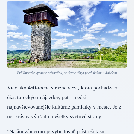
Pri Vartovke vyrastie prístrešok, poskytne úkryt pred slnkom i dažďom
Viac ako 450-ročná strážna veža, ktorá pochádza z
čias tureckých nájazdov, patrí medzi
najnavštevovanejšie kultúrne pamiatky v meste. Je z
nej krásny výhľad na všetky svetové strany.
"Naším zámerom je vybudovať prístrešok so