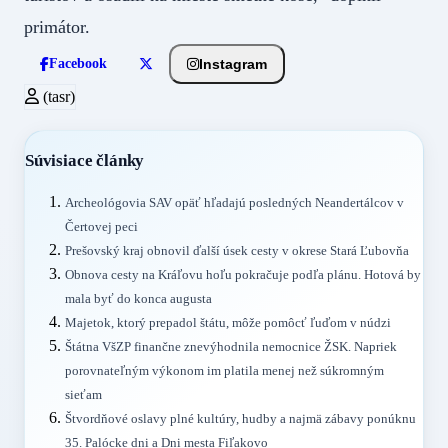
primátor.
Instagram
Facebook
(tasr)
Súvisiace články
Archeológovia SAV opäť hľadajú posledných Neandertálcov v
Čertovej peci
Prešovský kraj obnovil ďalší úsek cesty v okrese Stará Ľubovňa
Obnova cesty na Kráľovu hoľu pokračuje podľa plánu. Hotová by
mala byť do konca augusta
Majetok, ktorý prepadol štátu, môže pomôcť ľuďom v núdzi
Štátna VšZP finančne znevýhodnila nemocnice ŽSK. Napriek
porovnateľným výkonom im platila menej než súkromným
sieťam
Štvordňové oslavy plné kultúry, hudby a najmä zábavy ponúknu
35. Palócke dni a Dni mesta Fiľakovo