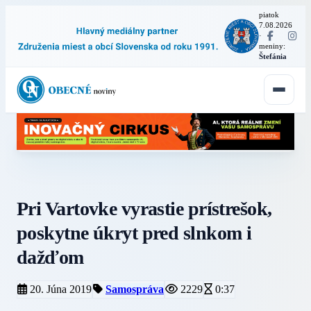
piatok
7.08.2026
·
meniny:
Štefánia
Pri Vartovke vyrastie prístrešok,
poskytne úkryt pred slnkom i
dažďom
20. Júna 2019
Samospráva
2229
0:37