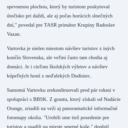
spevnenou plochou, ktorý by turistom poskytoval
útočisko pri daždi, ale aj počas horúcich slnečných
dní," povedal pre TASR primátor Krupiny Radoslav
Vazan.
Vartovka je nielen miestom návštev turistov z iných
končín Slovenska, ale veľmi často tam chodia aj
domáci. Je i cieľom školských výletov a návštev
kúpeľných hostí z neďalekých Dudiniec.
Samotnú Vartovku zrekonštruovali pred pár rokmi v
spolupráci s BBSK. Z grantu, ktorý získali od Nadácie
Orange, zriadili na veži aj panoramatické informačné
fotomapy okolia. "Urobili sme tiež posedenie pre
turistov a osadili na mieste smetné koše," doplnil