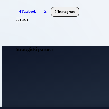
Instagram
Facebook
(tasr)
Strategickí partneri
Obecné noviny