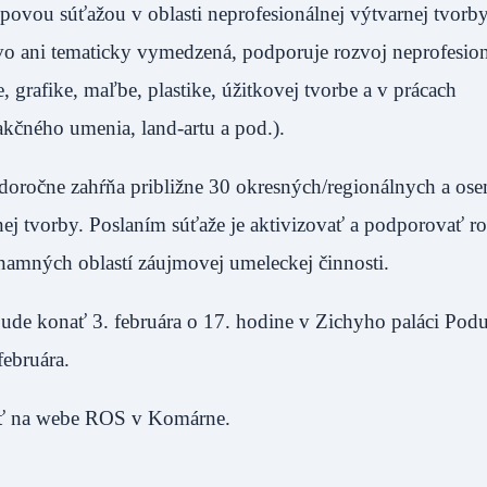
upovou súťažou v oblasti neprofesionálnej výtvarnej tvorb
ovo ani tematicky vymedzená, podporuje rozvoj neprofesion
e, grafike, maľbe, plastike, úžitkovej tvorbe a v prácach
m akčného umenia, land-artu a pod.).
ždoročne zahŕňa približne 30 okresných/regionálnych a os
nej tvorby. Poslaním súťaže je aktivizovať a podporovať r
ýznamných oblastí záujmovej umeleckej činnosti.
bude konať 3. februára o 17. hodine v Zichyho paláci Pod
. februára.
ájsť na webe ROS v Komárne.