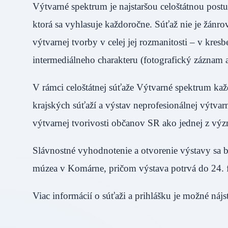
Výtvarné spektrum je najstaršou celoštátnou post
ktorá sa vyhlasuje každoročne. Súťaž nie je žánr
výtvarnej tvorby v celej jej rozmanitosti – v kresb
intermediálneho charakteru (fotografický zázna
V rámci celoštátnej súťaže Výtvarné spektrum ka
krajských súťaží a výstav neprofesionálnej výtvar
výtvarnej tvorivosti občanov SR ako jednej z v
Slávnostné vyhodnotenie a otvorenie výstavy sa 
múzea v Komárne, pričom výstava potrvá do 24
Viac informácií o súťaži a prihlášku je možné n