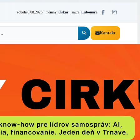
sobota 8.08.2026
· meniny:
Oskár
· zajtra:
Ľubomíra
Kontakt