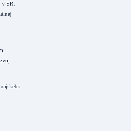
y v SR,
álnej
em
ozvoj
unajského