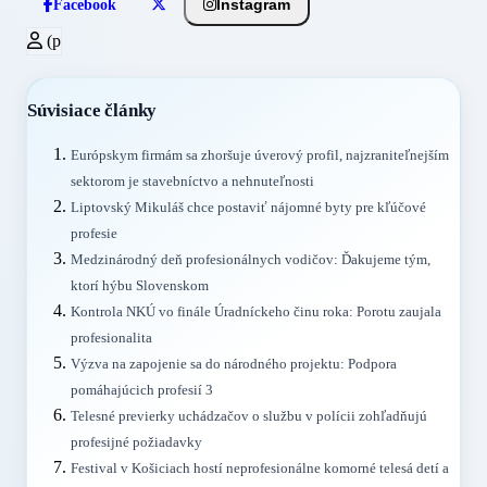
Instagram
Facebook
(p
Súvisiace články
Európskym firmám sa zhoršuje úverový profil, najzraniteľnejším
sektorom je stavebníctvo a nehnuteľnosti
Liptovský Mikuláš chce postaviť nájomné byty pre kľúčové
profesie
Medzinárodný deň profesionálnych vodičov: Ďakujeme tým,
ktorí hýbu Slovenskom
Kontrola NKÚ vo finále Úradníckeho činu roka: Porotu zaujala
profesionalita
Výzva na zapojenie sa do národného projektu: Podpora
pomáhajúcich profesií 3
Telesné previerky uchádzačov o službu v polícii zohľadňujú
profesijné požiadavky
Festival v Košiciach hostí neprofesionálne komorné telesá detí a