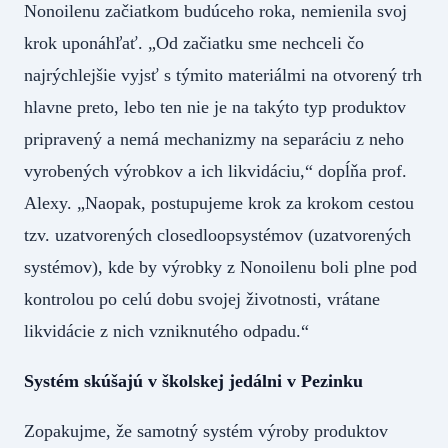
Nonoilenu začiatkom budúceho roka, nemienila svoj
krok uponáhľať. „Od začiatku sme nechceli čo
najrýchlejšie vyjsť s týmito materiálmi na otvorený trh
hlavne preto, lebo ten nie je na takýto typ produktov
pripravený a nemá mechanizmy na separáciu z neho
vyrobených výrobkov a ich likvidáciu,“ dopĺňa prof.
Alexy. „Naopak, postupujeme krok za krokom cestou
tzv. uzatvorených closedloopsystémov (uzatvorených
systémov), kde by výrobky z Nonoilenu boli plne pod
kontrolou po celú dobu svojej životnosti, vrátane
likvidácie z nich vzniknutého odpadu.“
Systém skúšajú v školskej jedálni v Pezinku
Zopakujme, že samotný systém výroby produktov