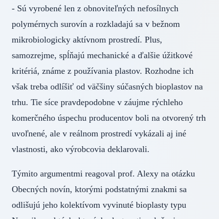
- Sú vyrobené len z obnoviteľných nefosílnych
polymérnych surovín a rozkladajú sa v bežnom
mikrobiologicky aktívnom prostredí. Plus,
samozrejme, spĺňajú mechanické a ďalšie úžitkové
kritériá, známe z používania plastov. Rozhodne ich
však treba odlíšiť od väčšiny súčasných bioplastov na
trhu. Tie síce pravdepodobne v záujme rýchleho
komerčného úspechu producentov boli na otvorený trh
uvoľnené, ale v reálnom prostredí vykázali aj iné
vlastnosti, ako výrobcovia deklarovali.
Týmito argumentmi reagoval prof. Alexy na otázku
Obecných novín, ktorými podstatnými znakmi sa
odlišujú jeho kolektívom vyvinuté bioplasty typu