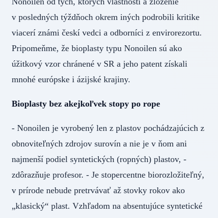
Nonoilen od tých, ktorých vlastnosti a zloženie
v posledných týždňoch okrem iných podrobili kritike
viacerí známi českí vedci a odborníci z envirorezortu.
Pripomeňme, že bioplasty typu Nonoilen sú ako
úžitkový vzor chránené v SR a jeho patent získali
mnohé európske i ázijské krajiny.
Bioplasty bez akejkoľvek stopy po rope
- Nonoilen je vyrobený len z plastov pochádzajúcich z
obnoviteľných zdrojov surovín a nie je v ňom ani
najmenší podiel syntetických (ropných) plastov, -
zdôrazňuje profesor. - Je stopercentne biorozložiteľný,
v prírode nebude pretrvávať až stovky rokov ako
„klasický“ plast. Vzhľadom na absentujúce syntetické