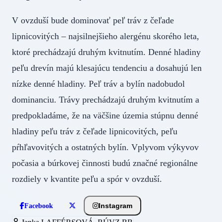
V ovzduší bude dominovať peľ tráv z čeľade
lipnicovitých – najsilnejšieho alergénu skorého leta,
ktoré prechádzajú druhým kvitnutím. Denné hladiny
peľu drevín majú klesajúcu tendenciu a dosahujú len
nízke denné hladiny. Peľ tráv a bylín nadobudol
dominanciu. Trávy prechádzajú druhým kvitnutím a
predpokladáme, že na väčšine územia stúpnu denné
hladiny peľu tráv z čeľade lipnicovitých, peľu
pŕhľavovitých a ostatných bylín. Vplyvom výkyvov
počasia a búrkovej činnosti budú značné regionálne
rozdiely v kvantite peľu a spór v ovzduší.
Instagram
Facebook