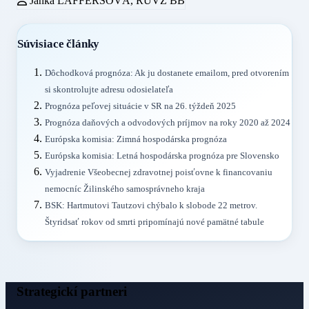
Janka LAFFÉRSOVÁ, RÚVZ BB
Súvisiace články
Dôchodková prognóza: Ak ju dostanete emailom, pred otvorením
si skontrolujte adresu odosielateľa
Prognóza peľovej situácie v SR na 26. týždeň 2025
Prognóza daňových a odvodových príjmov na roky 2020 až 2024
Európska komisia: Zimná hospodárska prognóza
Európska komisia: Letná hospodárska prognóza pre Slovensko
Vyjadrenie Všeobecnej zdravotnej poisťovne k financovaniu
nemocníc Žilinského samosprávneho kraja
BSK: Hartmutovi Tautzovi chýbalo k slobode 22 metrov.
Štyridsať rokov od smrti pripomínajú nové pamätné tabule
Strategickí partneri