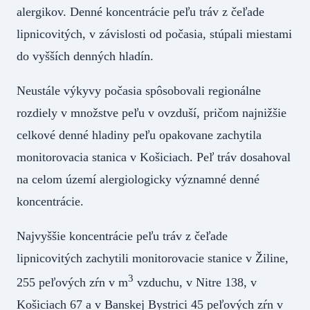
alergikov. Denné koncentrácie peľu tráv z čeľade
lipnicovitých, v závislosti od počasia, stúpali miestami
do vyšších denných hladín.
Neustále výkyvy počasia spôsobovali regionálne
rozdiely v množstve peľu v ovzduší, pričom najnižšie
celkové denné hladiny peľu opakovane zachytila
monitorovacia stanica v Košiciach. Peľ tráv dosahoval
na celom území alergiologicky významné denné
koncentrácie.
Najvyššie koncentrácie peľu tráv z čeľade
lipnicovitých zachytili monitorovacie stanice v Žiline,
3
255 peľových zŕn v m
vzduchu, v Nitre 138, v
Košiciach 67 a v Banskej Bystrici 45 peľových zŕn v