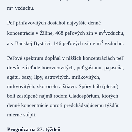
3
m
vzduchu.
Peľ pŕhľavovitých dosiahol najvyššie denné
3
koncentrácie v Žiline, 468 peľových zŕn v m
vzduchu,
3
a v Banskej Bystrici, 146 peľových zŕn v m
vzduchu.
Peľové spektrum dopĺňal v nižších koncentráciách peľ
drevín z čeľade borovicovitých, peľ gaštanu, pajaseňa,
agátu, bazy, lipy, astrovitých, mrlíkovitých,
mrkvovitých, skorocelu a štiavu. Spóry húb (plesní)
boli zastúpené najmä rodom Cladospórium, ktorých
denné koncentrácie oproti predchádzajúcemu týždňu
mierne stúpli.
Prognóza na 27. týždeň