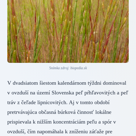
Snímka zdroj: biopedia.sk
V dvadsiatom šiestom kalendárnom týždni dominoval
v ovzduší na území Slovenska peľ pŕhľavovitých a peľ
tráv z čeľade lipnicovitých. Aj v tomto období
pretrvávajúca občasná búrková činnosť lokálne
prispievala k nižším koncentráciám peľu a spór v
ovzduší, čím napomáhala k zníženiu záťaže pre