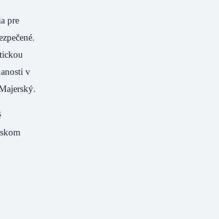
a pre
bezpečené.
tickou
anosti v
 Majerský.
é
olskom