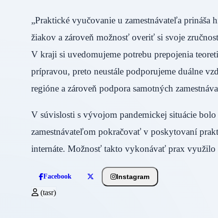
„Praktické vyučovanie u zamestnávateľa prináša 
žiakov a zároveň možnosť overiť si svoje zručnost
V kraji si uvedomujeme potrebu prepojenia teoret
prípravou, preto neustále podporujeme duálne vzd
regióne a zároveň podpora samotných zamestnávat
V súvislosti s vývojom pandemickej situácie bo
zamestnávateľom pokračovať v poskytovaní prakti
internáte. Možnosť takto vykonávať prax využilo
Instagram
Facebook
(tasr)