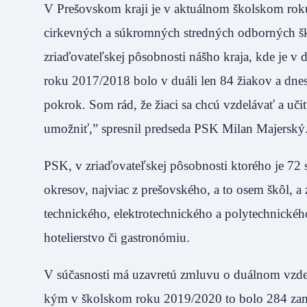
V Prešovskom kraji je v aktuálnom školskom rok
cirkevných a súkromných stredných odborných škô
zriaďovateľskej pôsobnosti nášho kraja, kde je v
roku 2017/2018 bolo v duáli len 84 žiakov a dnes 
pokrok. Som rád, že žiaci sa chcú vzdelávať a uč
umožniť,” spresnil predseda PSK Milan Majerský
PSK, v zriaďovateľskej pôsobnosti ktorého je 72 
okresov, najviac z prešovského, a to osem škôl, a 
technického, elektrotechnického a polytechnického
hotelierstvo či gastronómiu.
V súčasnosti má uzavretú zmluvu o duálnom vzde
kým v školskom roku 2019/2020 to bolo 284 zames