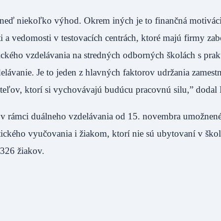
hneď niekoľko výhod. Okrem iných je to finančná motiváci
i a vedomosti v testovacích centrách, ktoré majú firmy za
ického vzdelávania na stredných odborných školách s prak
elávanie. Je to jeden z hlavných faktorov udržania zamestn
eľov, ktorí si vychovávajú budúcu pracovnú silu,” dodal
lo v rámci duálneho vzdelávania od 15. novembra umožnen
ckého vyučovania i žiakom, ktorí nie sú ubytovaní v šk
 326 žiakov.