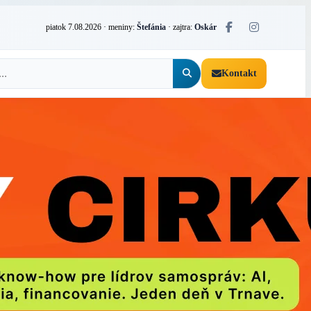
piatok 7.08.2026
· meniny:
Štefánia
· zajtra:
Oskár
Kontakt