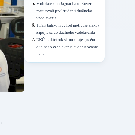
V nitrianskom Jaguar Land Rover
maturovali prví študenti duálneho
vzdelávania
TTSK balíkom výhod motivuje žiakov
zapojiť sa do duálneho vzdelávania
NKÚ budúci rok skontroluje systém
duálneho vzdelávania či oddlžovanie
nemocníc
á.