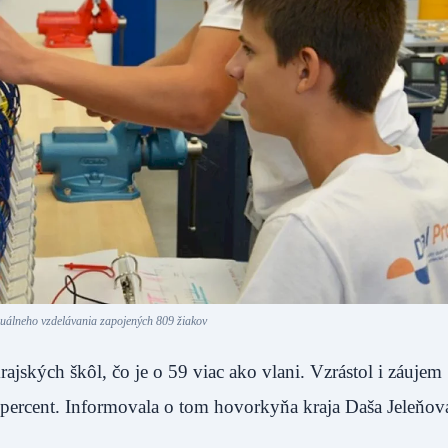
álneho vzdelávania zapojených 809 žiakov
ajských škôl, čo je o 59 viac ako vlani. Vzrástol i záujem
 percent. Informovala o tom hovorkyňa kraja Daša Jeleňov