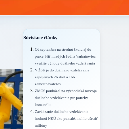
Súvisiace články
Od septembra na strednú školu aj do
praxe. Päť mladých ľudí z Varhaňoviec
využije výhody duálneho vzdelávania
V ŽSK je do duálneho vzdelávania
zapojených 26 škôl a 166
zamestnávateľov
ZMOS poukázal na východiská rozvoja
duálneho vzdelávania pre potreby
komunálu
Zavádzanie duálneho vzdelávania
hodnotí NKÚ ako pomalé, mohlo ušetriť
milióny