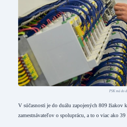
PSK má do du
V súčasnosti je do duálu zapojených 809 žiakov kr
zamestnávateľov o spoluprácu, a to o viac ako 39