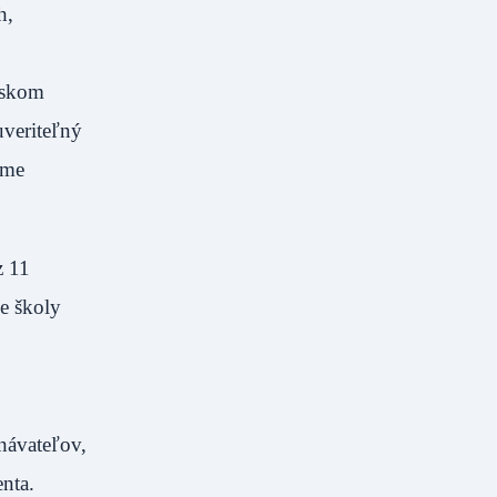
h,
lskom
uveriteľný
eme
z 11
ie školy
návateľov,
nta.