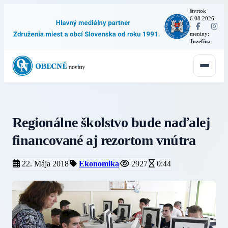
štvrtok
6.08.2026
·
meniny:
Jozefína
Regionálne školstvo bude naďalej
financované aj rezortom vnútra
22. Mája 2018
Ekonomika
2927
0:44