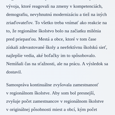
vývoja, ktoré reagovali na zmeny v kompetenciách,
demografiu, nevyhnutnú modernizáciu a tiež na iných
zriaďovateľov. To všetko treba vnímať ako reakcie na
to, že regionálne školstvo bolo na začiatku milénia
pred priepasťou. Mestá a obce, ktoré v tom čase
získali zdevastované školy a neefektívnu školskú sieť,
najlepšie vedia, aké boľačky im to spôsobovalo.
Nemíňali čas na sťažnosti, ale na prácu. A výsledok sa
dostavil.
Samospráva kontinuálne zvyšovala zamestnanosť
v regionálnom školstve. Aby som bol presnejší,
zvyšuje počet zamestnancov v regionálnom školstve
v originálnej pôsobnosti miest a obcí, kým počet