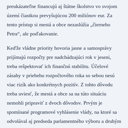
preukázateľne financujú aj štátne školstvo vo svojom
území čiastkou prevyšujúcou 200 miliónov eur. Za
tento prístup si mestá a obce nezaslúžia „čierneho
Petra“, ale poďakovanie.
Keďže vládne priority hovoria jasne a samosprávy
prijímajú rozpočty pre nadchádzajúci rok v jeseni,
treba rešpektovať ich finančnú stabilitu. Účelové
zásahy v priebehu rozpočtového roka so sebou nesú
viac rizík ako konkrétnych pozitív. Z tohto dôvodu
treba uviesť, že mestá a obce sa na túto situáciu
nemohli pripraviť z dvoch dôvodov. Prvým je
spomínané programové vyhlásenie vlády, na ktoré sa
odvolával aj predseda parlamentného výboru a druhým