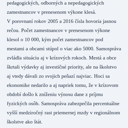
pedagogických, odborných a nepedagogických
zamestnancov v prenesenom výkone klesá.
V porovnaní rokov 2005 a 2016 čísla hovoria jasnou
rečou. Počet zamestnancov v prenesenom výkone
klesol o 10 000, kým počet zamestnancov pod
mestami a obcami stúpol o viac ako 5000. Samospráva
zvládla situáciu aj v krízových rokoch. Mestá a obce
škrtali výdavky aj investičné priority, ale na školstvo
aj vtedy dávali zo svojich peňazí najviac. Hoci sa
ekonomike nedarilo a aj napriek tomu, že v krízovom
období došlo k zníženiu výnosu dane z príjmu
fyzických osôb. Samospráva zabezpečila percentuálne
vyšší medziročný rast priemernej mzdy v regionálnom
školstve ako štát.