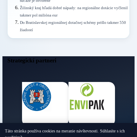
súťaže je otvorené
Žilinský kraj hľadá dobré nápady: na regionálne dotácie vyčlenil
takmer pol milióna eur
Do Bratislavskej regionálnej dotačnej schémy prišlo takmer 550
žiadostí
Strategickí partneri
Táto stránka používa cookies na meranie návštevnosti. Súhlasíte s ich
Obecné noviny