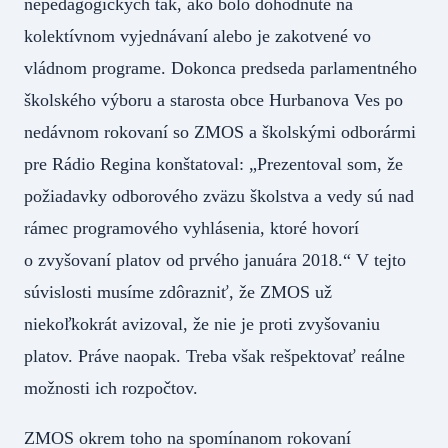
nepedagogických tak, ako bolo dohodnuté na
kolektívnom vyjednávaní alebo je zakotvené vo
vládnom programe. Dokonca predseda parlamentného
školského výboru a starosta obce Hurbanova Ves po
nedávnom rokovaní so ZMOS a školskými odborármi
pre Rádio Regina konštatoval: „Prezentoval som, že
požiadavky odborového zväzu školstva a vedy sú nad
rámec programového vyhlásenia, ktoré hovorí
o zvyšovaní platov od prvého januára 2018.“ V tejto
súvislosti musíme zdôrazniť, že ZMOS už
niekoľkokrát avizoval, že nie je proti zvyšovaniu
platov. Práve naopak. Treba však rešpektovať reálne
možnosti ich rozpočtov.
ZMOS okrem toho na spomínanom rokovaní