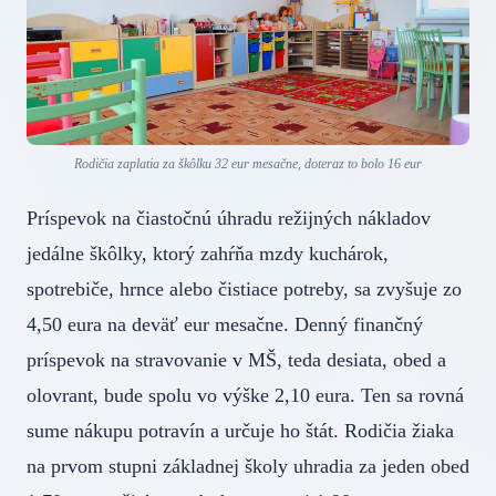
Rodičia zaplatia za škôlku 32 eur mesačne, doteraz to bolo 16 eur
Príspevok na čiastočnú úhradu režijných nákladov
jedálne škôlky, ktorý zahŕňa mzdy kuchárok,
spotrebiče, hrnce alebo čistiace potreby, sa zvyšuje zo
4,50 eura na deväť eur mesačne. Denný finančný
príspevok na stravovanie v MŠ, teda desiata, obed a
olovrant, bude spolu vo výške 2,10 eura. Ten sa rovná
sume nákupu potravín a určuje ho štát. Rodičia žiaka
na prvom stupni základnej školy uhradia za jeden obed