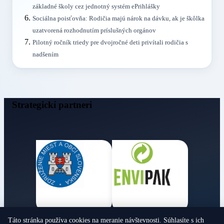
základné školy cez jednotný systém ePrihlášky
Sociálna poisťovňa: Rodičia majú nárok na dávku, ak je škôlka
uzatvorená rozhodnutím príslušných orgánov
Pilotný ročník triedy pre dvojročné deti privítali rodičia s
nadšením
Strategickí partneri
Táto stránka používa cookies na meranie návštevnosti. Súhlasíte s ich