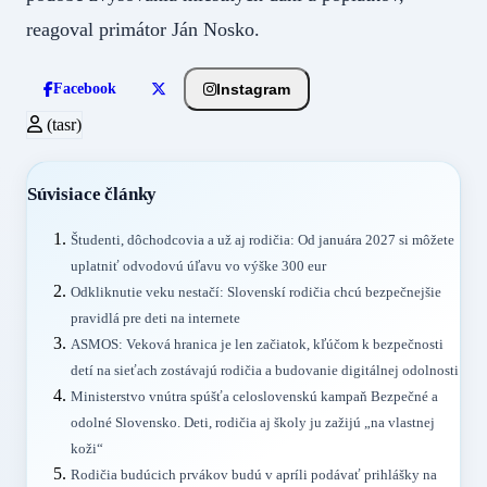
reagoval primátor Ján Nosko.
Instagram
Facebook
(tasr)
Súvisiace články
Študenti, dôchodcovia a už aj rodičia: Od januára 2027 si môžete
uplatniť odvodovú úľavu vo výške 300 eur
Odkliknutie veku nestačí: Slovenskí rodičia chcú bezpečnejšie
pravidlá pre deti na internete
ASMOS: Veková hranica je len začiatok, kľúčom k bezpečnosti
detí na sieťach zostávajú rodičia a budovanie digitálnej odolnosti
Ministerstvo vnútra spúšťa celoslovenskú kampaň Bezpečné a
odolné Slovensko. Deti, rodičia aj školy ju zažijú „na vlastnej
koži“
Rodičia budúcich prvákov budú v apríli podávať prihlášky na