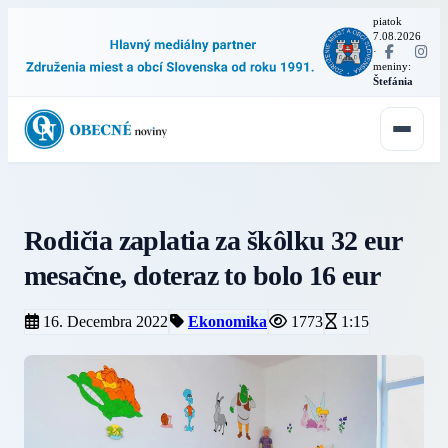
piatok
7.08.2026
·
meniny:
Štefánia
Rodičia zaplatia za škôlku 32 eur
mesačne, doteraz to bolo 16 eur
16. Decembra 2022
Ekonomika
1773
1:15