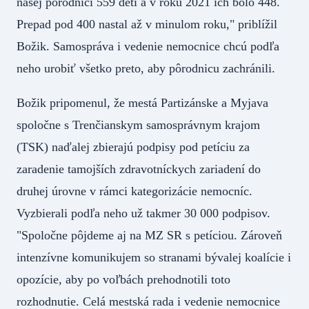
našej pôrodnici 559 detí a v roku 2021 ich bolo 448.
Prepad pod 400 nastal až v minulom roku," priblížil
Božik. Samospráva i vedenie nemocnice chcú podľa
neho urobiť všetko preto, aby pôrodnicu zachránili.
Božik pripomenul, že mestá Partizánske a Myjava
spoločne s Trenčianskym samosprávnym krajom
(TSK) naďalej zbierajú podpisy pod petíciu za
zaradenie tamojších zdravotníckych zariadení do
druhej úrovne v rámci kategorizácie nemocníc.
Vyzbierali podľa neho už takmer 30 000 podpisov.
"Spoločne pôjdeme aj na MZ SR s petíciou. Zároveň
intenzívne komunikujem so stranami bývalej koalície i
opozície, aby po voľbách prehodnotili toto
rozhodnutie. Celá mestská rada i vedenie nemocnice