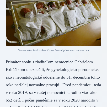
Samospráva bude rokovať o zachovaní pôrodnice v nemocnici
Primátor spolu s riaditeľom nemocnice Gabrielom
Krbúšikom ubezpečili, že gynekologicko-pôrodnícke,
ako i neonatologické oddelenie do 31. decembra tohto
roka naďalej normálne pracujú. "Pred pandémiou, teda
v roku 2019, sa v našej nemocnici narodilo viac ako
652 detí. I počas pandémie sa v roku 2020 narodilo v