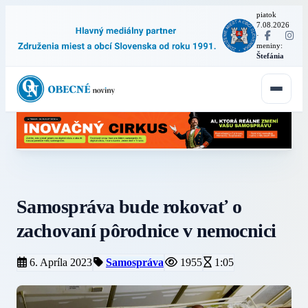
piatok
7.08.2026
·
meniny:
Štefánia
Samospráva bude rokovať o
zachovaní pôrodnice v nemocnici
6. Apríla 2023
Samospráva
1955
1:05