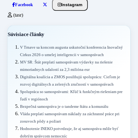
Instagram
Facebook
(tasr)
Súvisiace články
V Trnave sa koncom augusta uskutoční konferencia Inovačný
Cirkus 2026 o umelej inteligencii v samosprávach
MV SR: Štát preplatí samosprávam výdavky na riešenie
mimoriadnych udalostí za 2,3 milióna eur
Digitálna koalícia a ZMOS posilňujú spoluprácu: Cieľom je
rozvoj digitálnych a zelených zručností v samosprávach
Spolupráca so samosprávami: Kľúč k funkčným riešeniam pre
ľudí v regiónoch
Bezpečná samospráva je o tandeme štátu a komunálu
Vláda preplatí samosprávam náklady za záchranné práce pri
zosuvoch pôdy a požiari
Hodnotenie INEKO potvrdzuje, že aj samospráva môže byť
dobrým správcom nemocníc