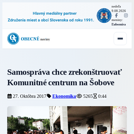
nedeľa
9.08.2026
·
meniny:
Ľubomíra
Samospráva chce zrekonštruovať
Komunitné centrum na Šobove
27. Októbra 2017
Ekonomika
5265
0:44