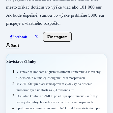
mesto získať dotáciu vo výške viac ako 101 000 eur.
Ak bude úspešné, sumou vo výške približne 5300 eur
prispeje z vlastného rozpočtu.
Instagram
Facebook
(tasr)
Súvisiace články
V Trnave sa koncom augusta uskutoční konferencia Inovačný
Cirkus 2026 o umelej inteligencii v samosprávach
MV SR: Štát preplatí samosprávam výdavky na riešenie
mimoriadnych udalostí za 2,3 milióna eur
Digitálna koalícia a ZMOS posilňujú spoluprácu: Cieľom je
rozvoj digitálnych a zelených zručností v samosprávach
Spolupráca so samosprávami: Kľúč k funkčným riešeniam pre