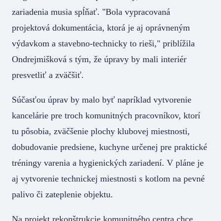
zariadenia musia spĺňať. "Bola vypracovaná
projektová dokumentácia, ktorá je aj oprávneným
výdavkom a stavebno-technicky to rieši," priblížila
Ondrejmišková s tým, že úpravy by mali interiér
presvetliť a zväčšiť.
Súčasťou úprav by malo byť napríklad vytvorenie
kancelárie pre troch komunitných pracovníkov, ktorí
tu pôsobia, zväčšenie plochy klubovej miestnosti,
dobudovanie predsiene, kuchyne určenej pre praktické
tréningy varenia a hygienických zariadení. V pláne je
aj vytvorenie technickej miestnosti s kotlom na pevné
palivo či zateplenie objektu.
Na projekt rekonštrukcie komunitného centra chce