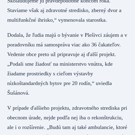
Skolaudujeme ju pravdepodobne koncom roka.
Staviame však aj zdravotné stredisko, zberný dvor a
multifunkčné ihrisko,“ vymenovala starostka.
Dodala, že ľudia majú o bývanie v Plešivci záujem a v
poradovníku má samospráva viac ako 36 čakateľov.
Vedenie obce preto už pripravuje aj ďalší projekt.
„Podali sme žiadosť na ministerstvo vnútra, kde
žiadame prostriedky s cieľom výstavby
nízkoštandardných bytov pre 20 rodín,“ uviedla
Šušánová.
V prípade ďalšieho projektu, zdravotného strediska pri
obecnom úrade, nejde podľa nej iba o rekonštrukciu,
ale i o rozšírenie. „Budú tam aj také ambulancie, ktoré