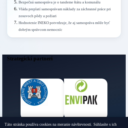
Bezpečná samospráva je o tandeme štátu a komunálu
Vláda preplatí samosprávam náklady za záchranné práce pri
zosuvoch pôdy a požiari
Hodnotenie INEKO potvrdzuje, že aj samospráva môže byť
dobrým správcom nemocníc
Strategickí partneri
Táto stránka používa cookies na meranie návštevnosti. Súhlasíte s ich
Obecné noviny