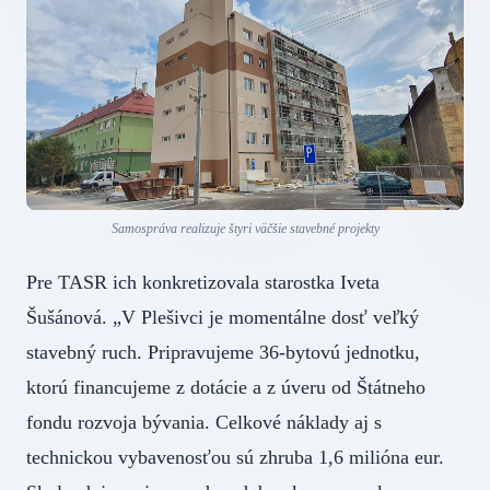
Samospráva realizuje štyri väčšie stavebné projekty
Pre TASR ich konkretizovala starostka Iveta
Šušánová. „V Plešivci je momentálne dosť veľký
stavebný ruch. Pripravujeme 36-bytovú jednotku,
ktorú financujeme z dotácie a z úveru od Štátneho
fondu rozvoja bývania. Celkové náklady aj s
technickou vybavenosťou sú zhruba 1,6 milióna eur.