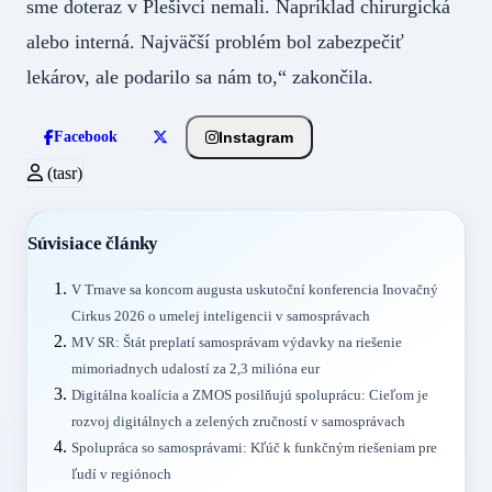
sme doteraz v Plešivci nemali. Napríklad chirurgická
alebo interná. Najväčší problém bol zabezpečiť
lekárov, ale podarilo sa nám to,“ zakončila.
Instagram
Facebook
(tasr)
Súvisiace články
V Trnave sa koncom augusta uskutoční konferencia Inovačný
Cirkus 2026 o umelej inteligencii v samosprávach
MV SR: Štát preplatí samosprávam výdavky na riešenie
mimoriadnych udalostí za 2,3 milióna eur
Digitálna koalícia a ZMOS posilňujú spoluprácu: Cieľom je
rozvoj digitálnych a zelených zručností v samosprávach
Spolupráca so samosprávami: Kľúč k funkčným riešeniam pre
ľudí v regiónoch